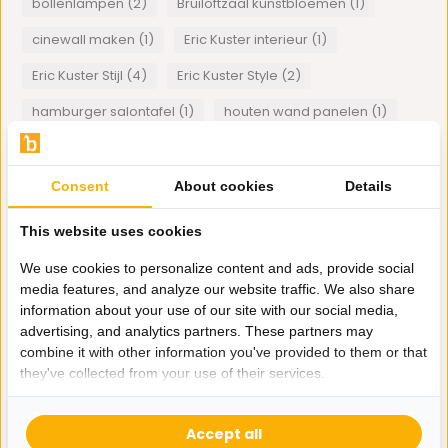
bollenlampen (2)
Bruiloftzaal kunstbloemen (1)
cinewall maken (1)
Eric Kuster interieur (1)
Eric Kuster Stijl (4)
Eric Kuster Style (2)
hamburger salontafel (1)
houten wand panelen (1)
Inrichten Restaurants (1)
Japandi (1)
lamp met bollen (2)
Plexiglas art (1)
Consent
About cookies
Details
schelpstoel (1)
Smoke hanglamp (1)
This website uses cookies
spiegellijsten (1)
visgraat tafelblad (1)
We use cookies to personalize content and ads, provide social
media features, and analyze our website traffic. We also share
Wanddecoratie (1)
information about your use of our site with our social media,
advertising, and analytics partners. These partners may
1
van
1
artikelen
combine it with other information you've provided to them or that
they've collected from your use of their services.
Accept all