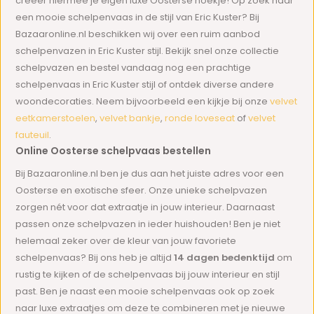
creëer hiermee je eigen luxe Oosterse hoekje! Op zoek naar
een mooie schelpenvaas in de stijl van Eric Kuster? Bij
Bazaaronline.nl beschikken wij over een ruim aanbod
schelpenvazen in Eric Kuster stijl. Bekijk snel onze collectie
schelpvazen en bestel vandaag nog een prachtige
schelpenvaas in Eric Kuster stijl of ontdek diverse andere
woondecoraties. Neem bijvoorbeeld een kijkje bij onze
velvet
eetkamerstoelen
,
velvet bankje
,
ronde loveseat
of
velvet
fauteuil
.
Online Oosterse schelpvaas bestellen
Bij Bazaaronline.nl ben je dus aan het juiste adres voor een
Oosterse en exotische sfeer. Onze unieke schelpvazen
zorgen nét voor dat extraatje in jouw interieur. Daarnaast
passen onze schelpvazen in ieder huishouden! Ben je niet
helemaal zeker over de kleur van jouw favoriete
schelpenvaas? Bij ons heb je altijd
14 dagen bedenktijd
om
rustig te kijken of de schelpenvaas bij jouw interieur en stijl
past. Ben je naast een mooie schelpenvaas ook op zoek
naar luxe extraatjes om deze te combineren met je nieuwe