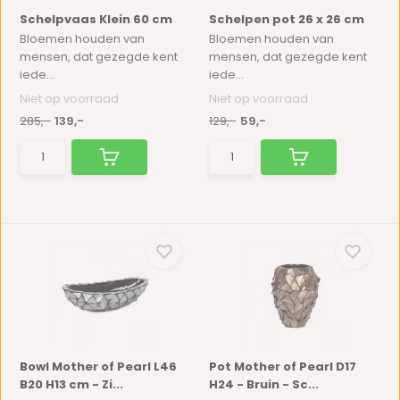
Schelpvaas Klein 60 cm
Schelpen pot 26 x 26 cm
Bloemen houden van
Bloemen houden van
mensen, dat gezegde kent
mensen, dat gezegde kent
iede...
iede...
Niet op voorraad
Niet op voorraad
285,-
139,-
129,-
59,-
Bowl Mother of Pearl L46
Pot Mother of Pearl D17
B20 H13 cm - Zi...
H24 - Bruin - Sc...