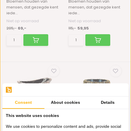
Bloemen houden van
Bloemen houden van
mensen, dat gezegde kent
mensen, dat gezegde kent
iede...
iede...
Niet op voorraad
Niet op voorraad
205,-
69,-
115,-
59,95
Consent
About cookies
Details
Bowl Mother of Pearl L46
Schelpvaas Ronde Pot 42
B20 H13 cm - Br...
cm
This website uses cookies
Bloemen houden van
Bloemen houden van
We use cookies to personalize content and ads, provide social
mensen, dat gezegde kent
mensen, dat gezegde kent