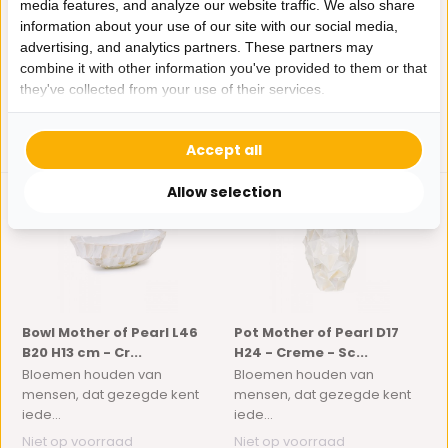
iede...
iede...
media features, and analyze our website traffic. We also share
information about your use of our site with our social media,
Niet op voorraad
Niet op voorraad
advertising, and analytics partners. These partners may
205,-
69,-
125,-
combine it with other information you've provided to them or that
they've collected from your use of their services.
Accept all
Allow selection
Bowl Mother of Pearl L46
Pot Mother of Pearl D17
B20 H13 cm - Cr...
H24 - Creme - Sc...
Bloemen houden van
Bloemen houden van
mensen, dat gezegde kent
mensen, dat gezegde kent
iede...
iede...
Niet op voorraad
Niet op voorraad