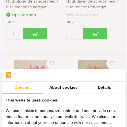
Haal blijvende schoonheid in
Haal blijvende schoonheid in
huis met onze hoogw...
huis met onze hoogw...
Op voorraad
Niet op voorraad
159,-
165,-
Consent
About cookies
Details
Nieuw!
Nieuw!
Zijden boeket | Fiesta
Zijden boeket | Coral
This website uses cookies
Bloom
Sunset
We use cookies to personalize content and ads, provide social
Haal blijvende schoonheid in
Haal blijvende schoonheid in
media features, and analyze our website traffic. We also share
huis met onze hoogw...
huis met onze hoogw...
information about your use of our site with our social media,
Op voorraad
Op voorraad