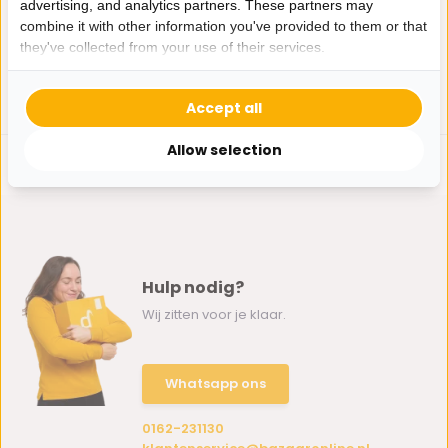
advertising, and analytics partners. These partners may
179,-
119,-
combine it with other information you've provided to them or that
they've collected from your use of their services.
Accept all
Allow selection
Hulp nodig?
Wij zitten voor je klaar.
Whatsapp ons
0162-231130