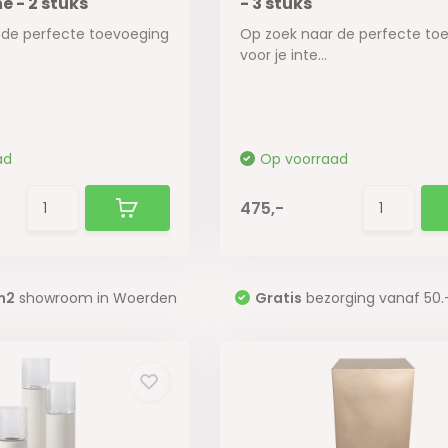
 - 2 stuks
- 3 stuks
 de perfecte toevoeging
Op zoek naar de perfecte to
voor je inte...
ad
Op voorraad
475,-
m2
showroom in Woerden
Gratis
bezorging vanaf 50.