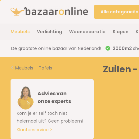
Alle categorieën
Meubels
Verlichting
Woondecoratie
Slapen
K
De grootste online bazaar van Nederland!
2000m2
sh
Zuilen 
Meubels
-
Tafels
Advies van
onze experts
Kom je er zelf toch niet
helemaal uit? Geen probleem!
Klantenservice >