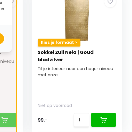
on
ion
Kies je formaat >
t
Sokkel Zuil Nela | Goud
bladzilver
r niveau
Til je interieur naar een hoger niveau
met onze ...
Niet op voorraad
99,-