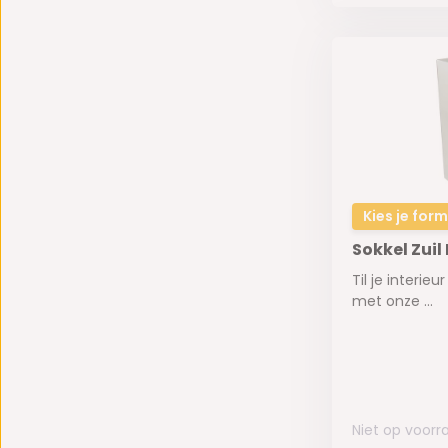
Kies je for
Sokkel Zuil
Til je interie
met onze ...
Niet op voorr