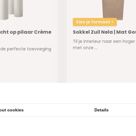
Kies je formaat >
icht op pilaar Crème
Sokkel Zuil Nela | Mat G
Til je interieur naar een hoge
met onze ...
 de perfecte toevoeging
ad
Niet op voorraad
89,-
out cookies
Details