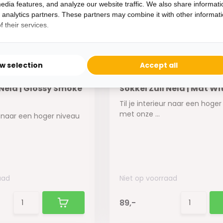
edia features, and analyze our website traffic. We also share informati
d analytics partners. These partners may combine it with other informat
 their services.
ow selection
Accept all
maat >
Kies je formaat >
 Nela | Glossy Smoke
Sokkel Zuil Nela | Mat Wi
Til je interieur naar een hoge
met onze ...
ur naar een hoger niveau
aad
Niet op voorraad
89,-