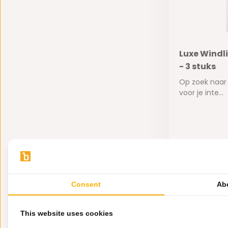
Luxe Windl
- 3 stuks
Op zoek naar
voor je inte...
Op voorra
475,-
Consent
Ab
This website uses cookies