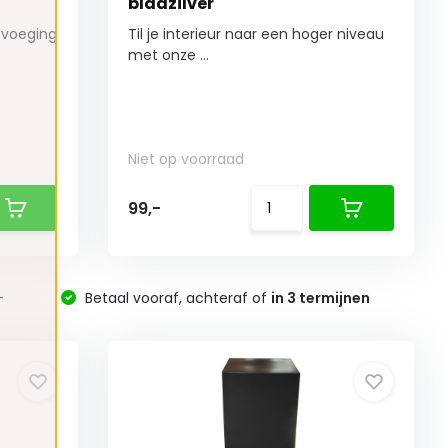
bladzilver
evoeging
Til je interieur naar een hoger niveau
met onze ...
Niet op voorraad
99,-
-
Betaal vooraf, achteraf of
in 3 termijnen