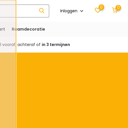
0
0
Inloggen
rt
Raamdecoratie
 vooraf, achteraf of
in 3 termijnen