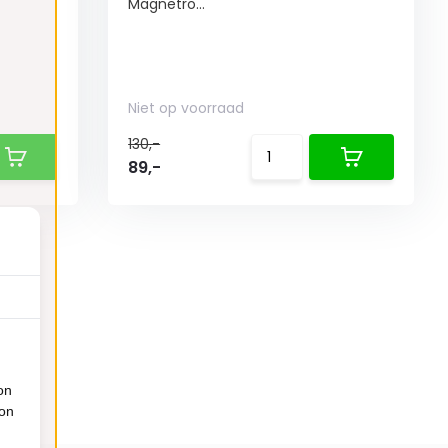
Magnetro...
Niet op voorraad
130,-
89,-
on
ion