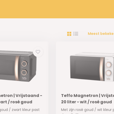
Meest bekeke
tron | Vrijstaand -
Teffo Magnetron | Vrijs
wart / rosé goud
20 liter - wit / rosé goud
goud / zwart kleur past
Met zijn rosé goud / wit kleur 