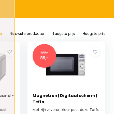
n
Nieuwste producten
Laagste prijs
Hoogste prijs
130,-
89,-
taand -
Magnetron | Digitaal scherm |
Teffo
past
Met zijn zilveren kleur past deze Teffo