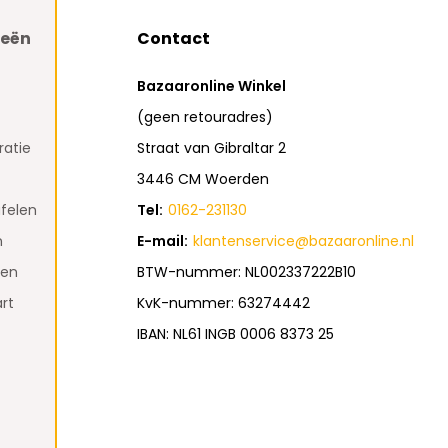
ieën
Contact
Bazaaronline Winkel
(geen retouradres)
atie
Straat van Gibraltar 2
3446 CM Woerden
felen
Tel:
0162-231130
n
E-mail:
klantenservice@bazaaronline.nl
den
BTW-nummer: NL002337222B10
rt
KvK-nummer: 63274442
IBAN: NL61 INGB 0006 8373 25