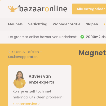
Alle categorieën
Meubels
Verlichting
Woondecoratie
Slapen
K
De grootste online bazaar van Nederland!
2000m2
sh
Magnetr
Koken & Tafelen
-
Keukenapparaten
Advies van
onze experts
Kom je er zelf toch niet
helemaal uit? Geen probleem!
Klantenservice >