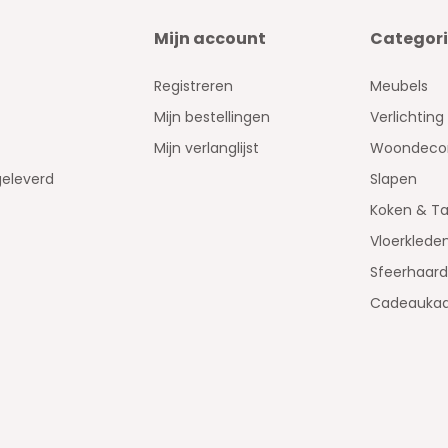
Mijn account
Categor
Registreren
Meubels
Mijn bestellingen
Verlichting
Mijn verlanglijst
Woondecor
geleverd
Slapen
Koken & Ta
Vloerklede
Sfeerhaar
Cadeaukaa