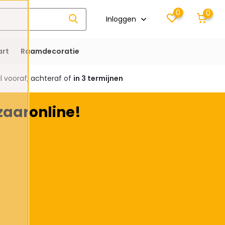
0
0
Inloggen
rt
Raamdecoratie
 vooraf, achteraf of
in 3 termijnen
zaaronline!