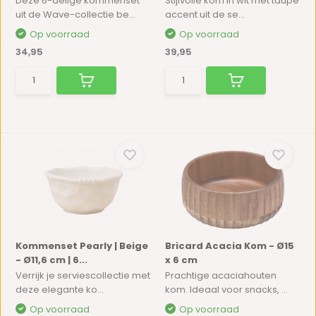
Deze 6-delige kommenset
Stijlvolle kom in wit met taupe
uit de Wave-collectie be...
accent uit de se...
Op voorraad
Op voorraad
34,95
39,95
Kommenset Pearly | Beige
Bricard Acacia Kom - Ø15
- Ø11,6 cm | 6...
x 6 cm
Verrijk je serviescollectie met
Prachtige acaciahouten
deze elegante ko...
kom. Ideaal voor snacks, ...
Op voorraad
Op voorraad