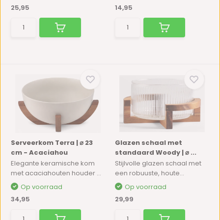
25,95
14,95
Serveerkom Terra | ⌀ 23
Glazen schaal met
cm - Acaciahou
standaard Woody | ⌀ ...
Elegante keramische kom
Stijlvolle glazen schaal met
met acaciahouten houder ...
een robuuste, houte...
Op voorraad
Op voorraad
34,95
29,99