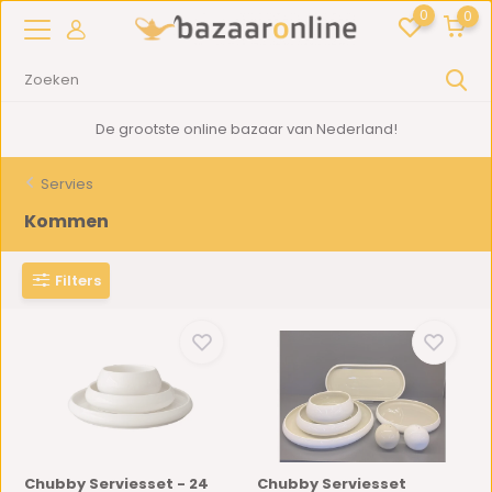
0
0
2000m2
showroom in Woerden
Servies
Kommen
Filters
Chubby Serviesset - 24
Chubby Serviesset