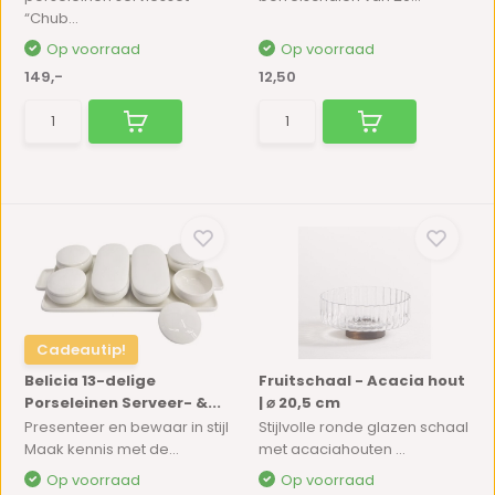
“Chub...
Op voorraad
Op voorraad
149,-
12,50
Cadeautip!
Belicia 13-delige
Fruitschaal - Acacia hout
Porseleinen Serveer- &...
| ⌀ 20,5 cm
Presenteer en bewaar in stijl
Stijlvolle ronde glazen schaal
Maak kennis met de...
met acaciahouten ...
Op voorraad
Op voorraad