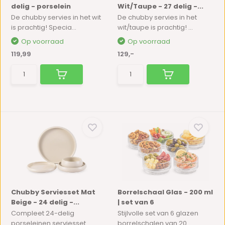
delig - porselein
Wit/Taupe - 27 delig -...
De chubby servies in het wit
De chubby servies in het
is prachtig! Specia...
wit/taupe is prachtig! ...
Op voorraad
Op voorraad
119,99
129,-
Chubby Serviesset Mat
Borrelschaal Glas - 200 ml
Beige - 24 delig -...
| set van 6
Compleet 24-delig
Stijlvolle set van 6 glazen
porseleinen serviesset
borrelschalen van 20...