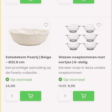
Saladekom Pearly | Beige
Glazen soepkommen met
- Ø22.8 cm
oortjes | 6-delig
Een prachtige aanvulling op
Serveer soep in deze unieke
de Pearly-collectie....
soepkommen.
Op voorraad
Op voorraad
24,95
14,95
9,95