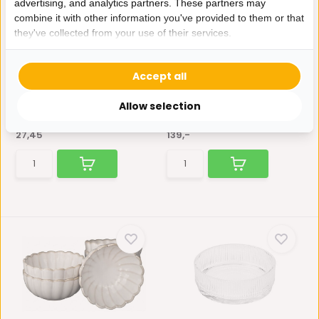
advertising, and analytics partners. These partners may
combine it with other information you've provided to them or that
they've collected from your use of their services.
Bloomy Porseleinen
Serviesset Pearls | 24-
Soepkommen - 6 delige...
delig
Accept all
Serveer uw favoriete soepen
Breng elegantie naar je
in stijl met deze pr...
eettafel met de 24-delig...
Allow selection
Op voorraad
Niet op voorraad
27,45
139,-