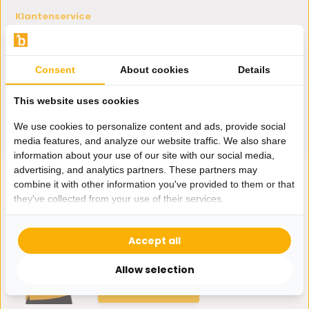
Klantenservice
Klantenservice
Over ons
Retourneren & levertijd
Beschadigd of verkeerd geleverd
Business (B2B)
Betaalmethoden
Privacy Policy
Consent
About cookies
Details
Algemene voorwaarden
Disclaimer
Werken bij Bazaaronline
Laagste Prijsgarantie
This website uses cookies
Bazaaronline Winkel
Cookies
We use cookies to personalize content and ads, provide social
media features, and analyze our website traffic. We also share
information about your use of our site with our social media,
advertising, and analytics partners. These partners may
combine it with other information you've provided to them or that
they've collected from your use of their services.
Hulp nodig?
Accept all
Wij zitten voor je klaar.
Allow selection
Whatsapp ons