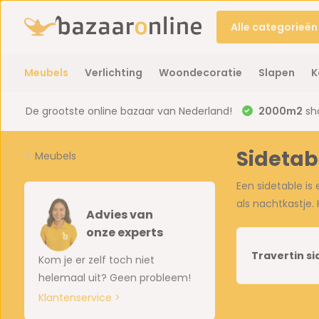
Alle categorieën
Meubels
Verlichting
Woondecoratie
Slapen
K
De grootste online bazaar van Nederland!
2000m2
sh
Sidetab
Meubels
Een sidetable is 
als nachtkastje. 
Advies van
onze experts
Travertin si
Kom je er zelf toch niet
helemaal uit? Geen probleem!
Klantenservice >