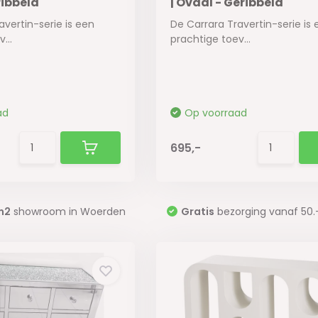
ribbeld
| Ovaal - Geribbeld
avertin-serie is een
De Carrara Travertin-serie is
...
prachtige toev...
ad
Op voorraad
695,-
m2
showroom in Woerden
Gratis
bezorging vanaf 50.