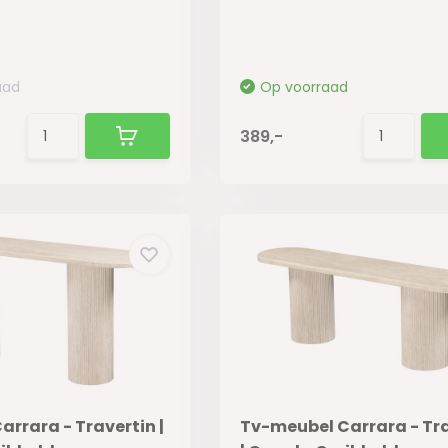
aad
Op voorraad
389,-
arrara - Travertin |
Tv-meubel Carrara - Tr