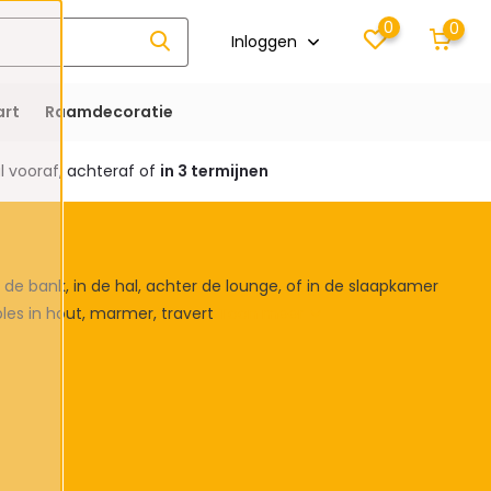
0
0
Inloggen
rt
Raamdecoratie
 vooraf, achteraf of
in 3 termijnen
t de bank, in de hal, achter de lounge, of in de slaapkamer
ables in hout, marmer, travert
Toon meer