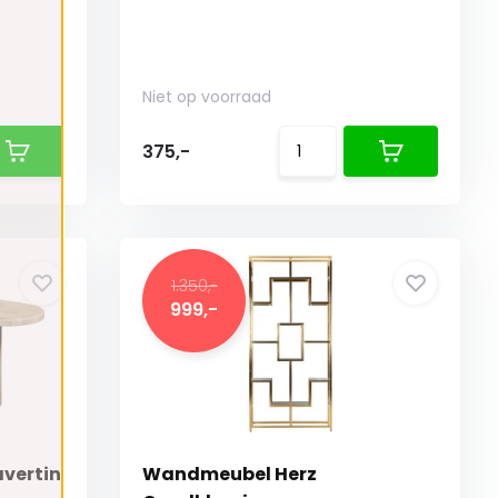
Niet op voorraad
375,-
1.350,-
999,-
avertin
Wandmeubel Herz