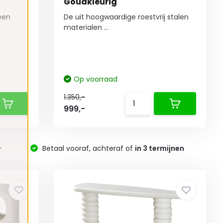
Goudkleurig
 een
De uit hoogwaardige roestvrij stalen
materialen ...
Op voorraad
1.350,-
999,-
-
Betaal vooraf, achteraf of
in 3 termijnen