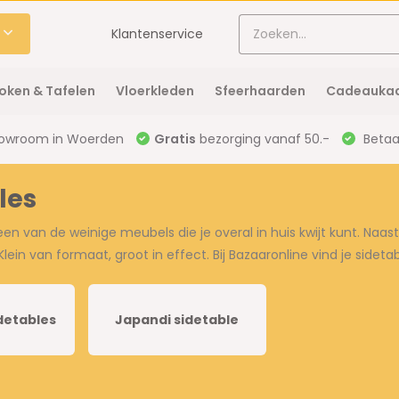
Klantenservice
oken & Tafelen
Vloerkleden
Sfeerhaarden
Cadeaukaa
owroom in Woerden
Gratis
bezorging vanaf 50.-
Betaal
les
een van de weinige meubels die je overal in huis kwijt kunt. Naas
Klein van formaat, groot in effect. Bij Bazaaronline vind je sidet
detables
Japandi sidetable