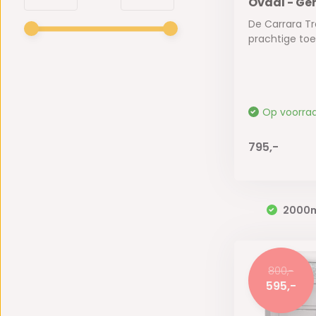
Ovaal - Ge
De Carrara Tr
prachtige toev
Op voorra
795,-
2000
800,-
595,-