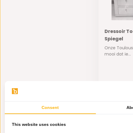
Dressoir T
Spiegel
Onze Toulouse
mooi dat ie...
Niet op voorr
800,-
595,-
Consent
Ab
This website uses cookies