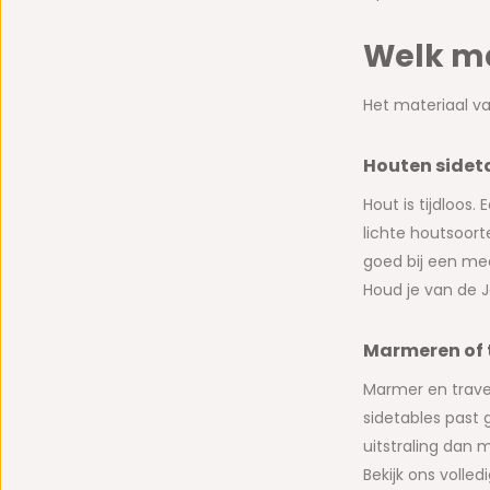
Welk ma
Het materiaal va
Houten sidet
Hout is tijdloos
lichte houtsoorte
goed bij een mee
Houd je van de J
Marmeren of t
Marmer en traver
sidetables past g
uitstraling dan 
Bekijk ons volle