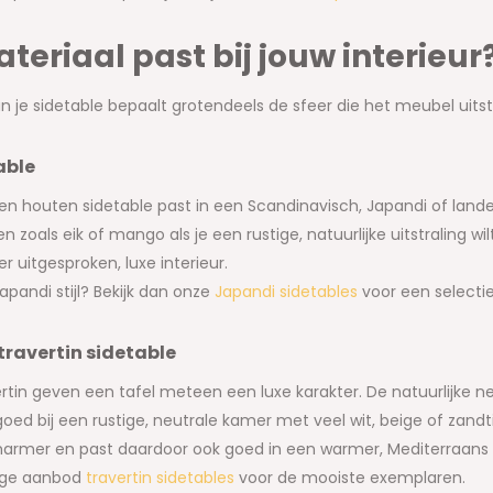
teriaal past bij jouw interieur
n je sidetable bepaalt grotendeels de sfeer die het meubel uitst
able
. Een houten sidetable past in een Scandinavisch, Japandi of land
n zoals eik of mango als je een rustige, natuurlijke uitstraling w
r uitgesproken, luxe interieur.
apandi stijl? Bekijk dan onze
Japandi sidetables
voor een selectie i
ravertin sidetable
tin geven een tafel meteen een luxe karakter. De natuurlijke ner
oed bij een rustige, neutrale kamer met veel wit, beige of zandti
marmer en past daardoor ook goed in een warmer, Mediterraans i
dige aanbod
travertin sidetables
voor de mooiste exemplaren.