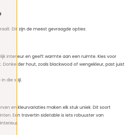
?
raalt. Dit zijn de meest gevraagde opties:
elijk interieur en geeft warmte aan een ruimte. Kies voor
ilt. Donkerder hout, zoals blackwood of wengekleur, past juist
n die stijl.
ven en kleurvariaties maken elk stuk uniek. Dit soort
nten. Een travertin sidetable is iets robuuster van
nterieur.