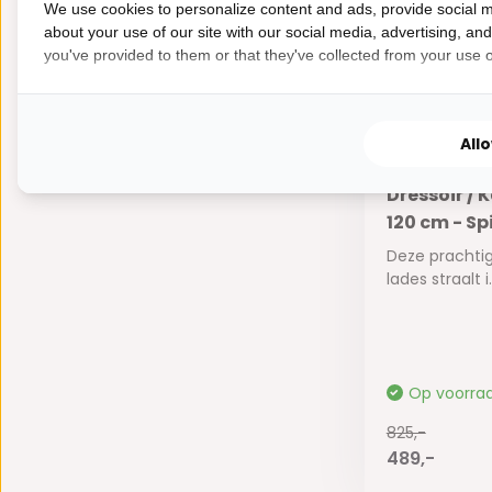
825,-
We use cookies to personalize content and ads, provide social m
489,-
about your use of our site with our social media, advertising, an
you've provided to them or that they've collected from your use of
All
Dressoir / K
120 cm - Sp
Deze prachti
lades straalt i.
Op voorra
825,-
489,-