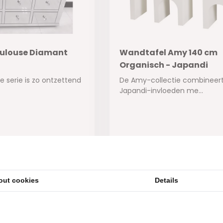
oulouse Diamant
Wandtafel Amy 140 cm
Organisch - Japandi
 serie is zo ontzettend
De Amy-collectie combineer
Japandi-invloeden me...
aad
Op voorraad
595,-
out cookies
Details