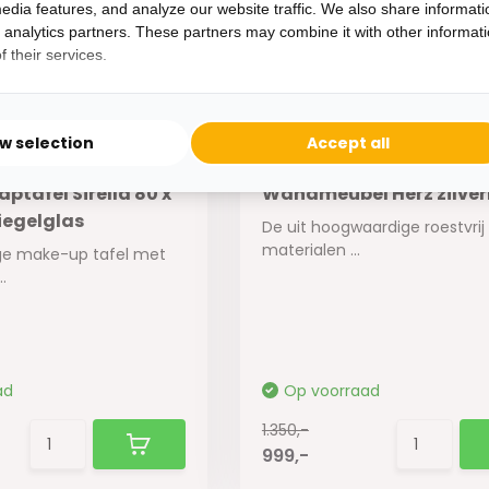
1.350,-
edia features, and analyze our website traffic. We also share informati
999,-
d analytics partners. These partners may combine it with other informat
 their services.
ow selection
Accept all
aptafel Sirella 80 x
Wandmeubel Herz zilver
iegelglas
De uit hoogwaardige roestvrij
materialen ...
ge make-up tafel met
..
ad
Op voorraad
1.350,-
999,-