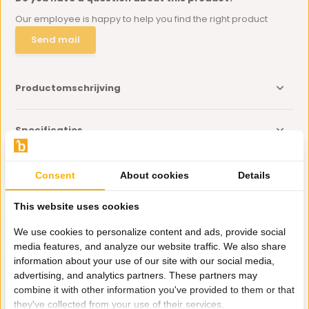
Our employee is happy to help you find the right product
Send mail
Productomschrijving
Specificaties
Delen
Consent
About cookies
Details
This website uses cookies
Eerder bekeken door jou
We use cookies to personalize content and ads, provide social
media features, and analyze our website traffic. We also share
information about your use of our site with our social media,
advertising, and analytics partners. These partners may
combine it with other information you've provided to them or that
Dressoir / Kaptafel
they've collected from your use of their services.