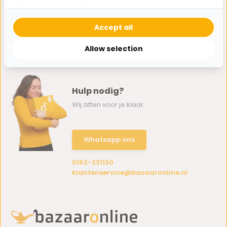
Sirella 80 x 120 cm -
Spiegelglas
825,-
489,-
Accept all
Allow selection
Hulp nodig?
Wij zitten voor je klaar.
Whatsapp ons
0162-231130
klantenservice@bazaaronline.nl