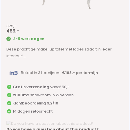
825,-
489,-
2-5 werkdagen
Deze prachtige make-up tafel met lades straalt in ieder
interieur!...
Betaal in 3 termijnen:
€163,- per termijn
Gratis verzending
vanaf 50,-
2000m2
showroom in Woerden
Klantbeoordeling
9,2/10
14 dagen retourrecht
Do you have a question about this product?