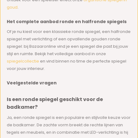
goud
.
Het complete aanbod ronde en halfronde spiegels
Of je nu kiest voor een klassieke ronde spiegel, een halfronde
spiegel met verlichting of een opvallende gouden ronde
spiegel: bij Bazaaronline vind je een spiegel die past bij jouw
stijl en ruimte. Bekijk het volledige aanbod in onze
spiegelcollectie
en vind binnen no time de perfecte spiegel
voor jouw interieur.
Veelgestelde vragen
Is een ronde spiegel geschikt voor de
badkamer?
Ja, een ronde spiegel is een populaire en stijlvolle keuze voor
de badkamer. De zachte vorm breekt de rechte lijnen van
tegels en meubels, en in combinatie met LED-verlichting is hij