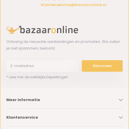
klantenservice@bazaaronline.nl
Ontvang de nieuwste aanbiedingen en promoties. We zullen
je niet spammen, beloofd.
Abonneer
* Lees hier de wettelijke beperkingen
Meer informatie
Klantenservice