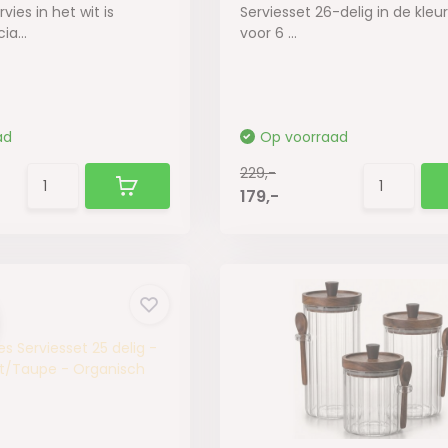
ies in het wit is
Serviesset 26-delig in de kleur
ia...
voor 6 ...
ad
Op voorraad
229,-
179,-