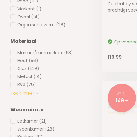
Rond
(103)
De chubby serv
Vierkant
(1)
prachtig! Spec
Ovaal
(14)
Organische vorm
(28)
Materiaal
Op voorra
Marmer/marmerlook
(53)
119,99
Hout
(56)
Glas
(149)
Metaal
(14)
RVS
(76)
Toon meer
229,-
149,-
Woonruimte
Eetkamer
(21)
Woonkamer
(28)