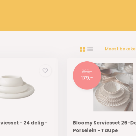
Meest bekeke
229,-
179,-
iesset - 24 delig -
Bloomy Serviesset 26-De
Porselein - Taupe