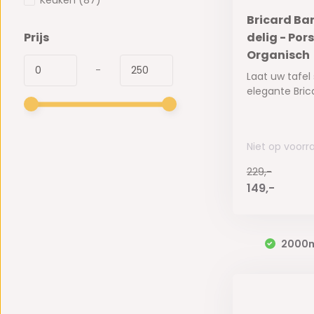
Keuken
(87)
Bricard Bar
Prijs
delig - Por
Organisch
-
Laat uw tafel
elegante Brica
Niet op voorr
229,-
149,-
2000