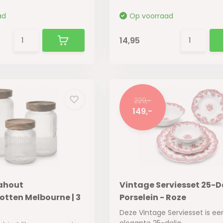
ad
Op voorraad
14,95
229,-
149,-
ahout
Vintage Serviesset 25-De
tten Melbourne | 3
Porselein - Roze
Deze Vintage Serviesset is ee