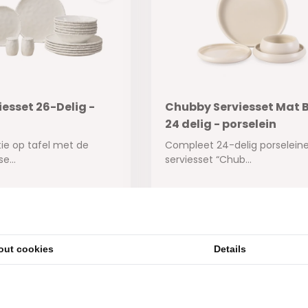
iesset 26-Delig -
Chubby Serviesset Mat B
24 delig - porselein
ie op tafel met de
Compleet 24-delig porselein
e...
serviesset “Chub...
ad
Op voorraad
out cookies
Details
149,-