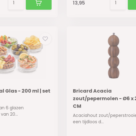
13,95
l Glas - 200 ml | set
Bricard Acacia
zout/pepermolen - Ø6 x 
CM
 van 6 glazen
van 20...
Acaciahout zout/peperstrooie
een tijdloos d...