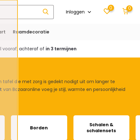
0
0
Inloggen
rt
Raamdecoratie
 vooraf, achteraf of
in 3 termijnen
n tafel die met zorg is gedekt nodigt uit om langer te
t
van Bazaaronline voeg je stijl, warmte en persoonlijkheid
Schalen &
Borden
schalensets