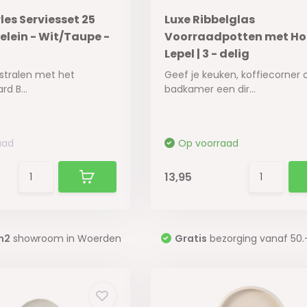
les Serviesset 25
Luxe Ribbelglas
selein - Wit/Taupe -
Voorraadpotten met Ho
Lepel | 3 - delig
 stralen met het
Geef je keuken, koffiecorner 
rd B...
badkamer een dir...
aad
Op voorraad
13,95
m2
showroom in Woerden
Gratis
bezorging vanaf 50.