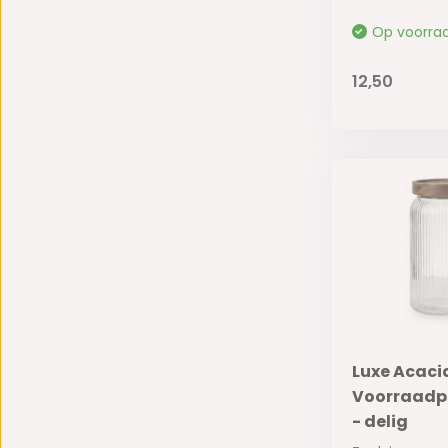
Op voorra
12,50
Luxe Acaci
Voorraadpo
- delig