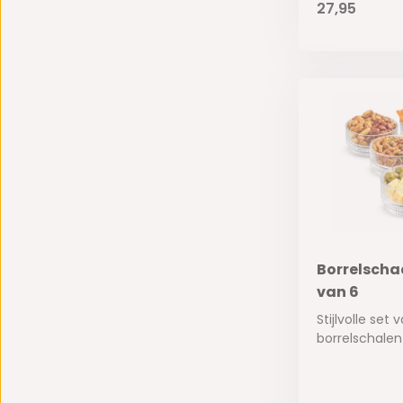
27,95
Borrelschaa
van 6
Stijlvolle set
borrelschalen 