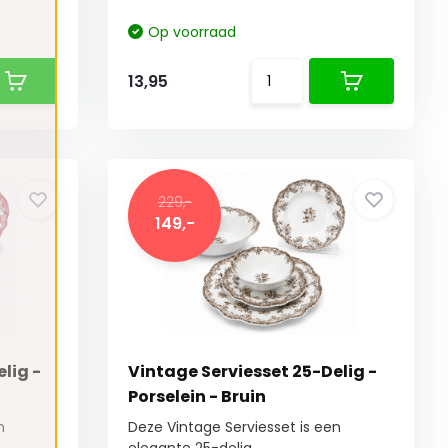
Op voorraad
13,95
229,-
149,-
lig -
Vintage Serviesset 25-Delig -
Porselein - Bruin
n
Deze Vintage Serviesset is een