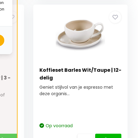
on
ion
Koffieset Barles Wit/Taupe | 12-
 3 -
delig
Geniet stijlvol van je espresso met
deze organis...
 of
Op voorraad