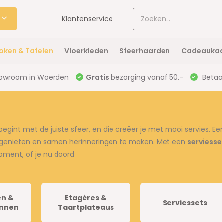
Klantenservice
oken & Tafelen
Vloerkleden
Sfeerhaarden
Cadeaukaa
owroom in Woerden
Gratis
bezorging vanaf 50.-
Betaal
 begint met de juiste sfeer, en die creëer je met mooi servies. Ee
te genieten en samen herinneringen te maken. Met een
servies
se
oment, of je nu doord
en &
Etagères &
Serviessets
nnen
Taartplateaus