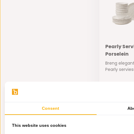
Pearly Serv
Porselein
Breng elegant
Pearly serviess
Op voorra
Consent
Ab
179,-
This website uses cookies