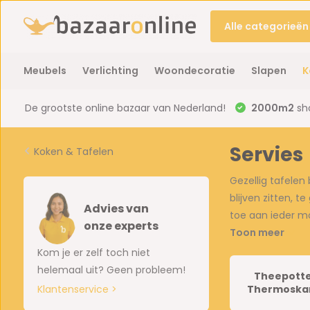
Alle categorieën
Meubels
Verlichting
Woondecoratie
Slapen
K
De grootste online bazaar van Nederland!
2000m2
sh
Servies
Koken & Tafelen
Gezellig tafelen
blijven zitten, 
Advies van
toe aan ieder m
onze experts
Toon meer
Kom je er zelf toch niet
helemaal uit? Geen probleem!
Theepott
Thermoska
Klantenservice >