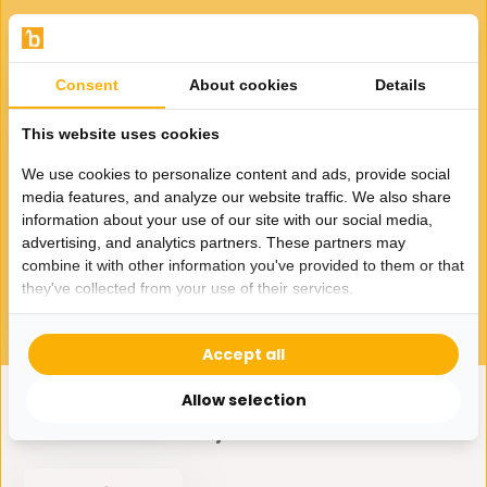
Gerelateerde producten
Consent
About cookies
Details
This website uses cookies
We use cookies to personalize content and ads, provide social
media features, and analyze our website traffic. We also share
Marokkaanse theepot Fez -
information about your use of our site with our social media,
Goud
advertising, and analytics partners. These partners may
19,99
combine it with other information you've provided to them or that
they've collected from your use of their services.
Accept all
Allow selection
Eerder bekeken door jou