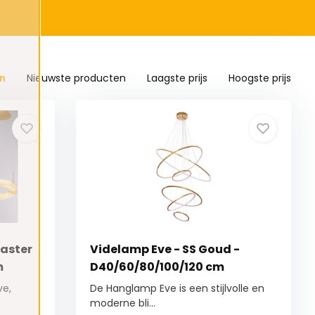
n
Nieuwste producten
Laagste prijs
Hoogste prijs
aster
Videlamp Eve - SS Goud -
m
D40/60/80/100/120 cm
ve,
De Hanglamp Eve is een stijlvolle en
moderne bli...