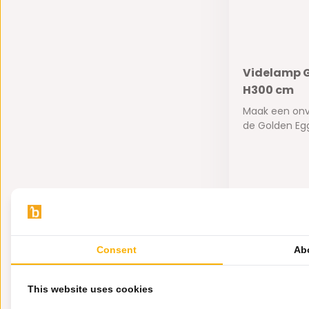
Videlamp G
H300 cm
Maak een onve
de Golden Egg.
Op voorra
895,-
Consent
Ab
This website uses cookies