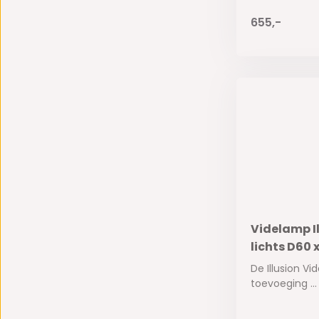
655,-
Videlamp I
lichts D60 
De Illusion V
toevoeging ...