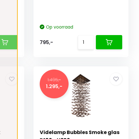
Op voorraad
795,-
1.495,-
1.295,-
x
Videlamp Bubbles Smoke glas