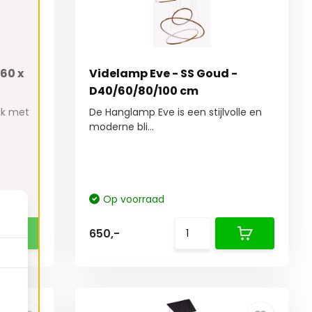
60 x
Videlamp Eve - SS Goud -
D40/60/80/100 cm
uk met
De Hanglamp Eve is een stijlvolle en
moderne bli...
Op voorraad
650,-