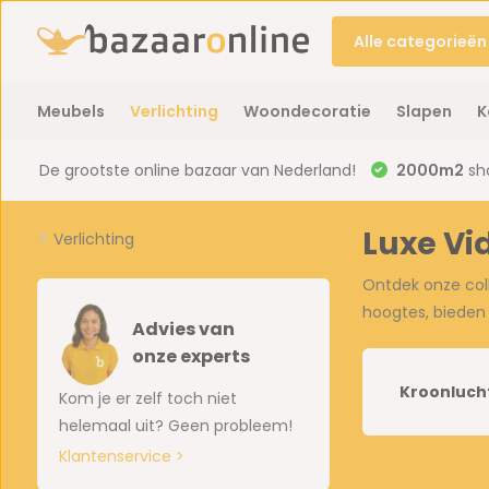
Alle categorieën
Meubels
Verlichting
Woondecoratie
Slapen
K
De grootste online bazaar van Nederland!
2000m2
sh
Luxe V
Verlichting
Ontdek onze coll
hoogtes, bieden w
Advies van
onze experts
Kroonluch
Kom je er zelf toch niet
helemaal uit? Geen probleem!
Klantenservice >