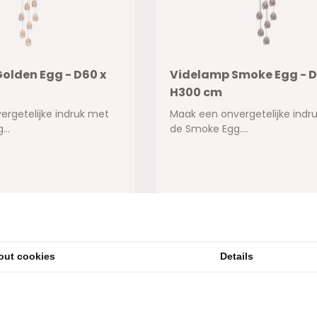
olden Egg - D60 x
Videlamp Smoke Egg - D
H300 cm
rgetelijke indruk met
Maak een onvergetelijke indr
..
de Smoke Egg....
ad
Op voorraad
895,-
out cookies
Details