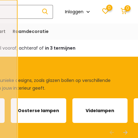
0
0
Inloggen
rt
Raamdecoratie
 vooraf, achteraf of
in 3 termijnen
nieke designs, zoals glazen bollen op verschillende
n jouw interieur geeft.
Toon meer
Oosterse lampen
Videlampen