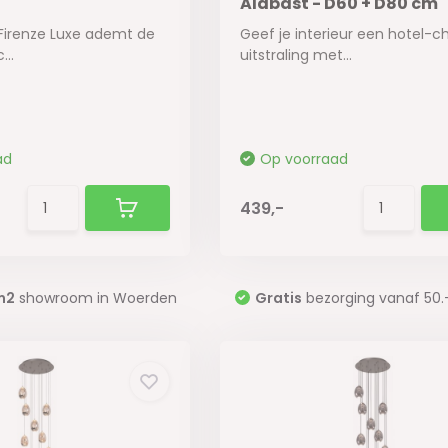
Alabast - D60 + D80 cm
Firenze Luxe ademt de
Geef je interieur een hotel-c
...
uitstraling met...
ad
Op voorraad
439,-
m2
showroom in Woerden
Gratis
bezorging vanaf 50.