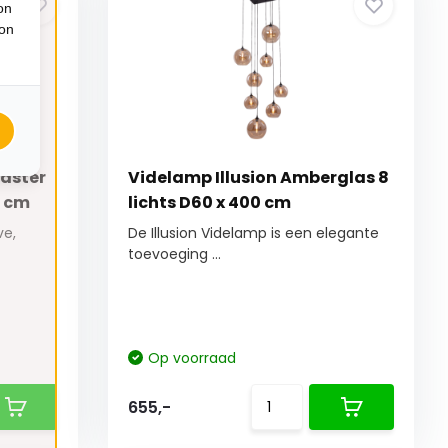
on
ion
aster
Videlamp Illusion Amberglas 8
0 cm
lichts D60 x 400 cm
ve,
De Illusion Videlamp is een elegante
toevoeging ...
Op voorraad
655,-