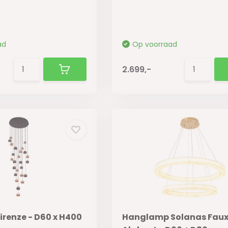
ad
Op voorraad
2.699,-
irenze - D60 x H400
Hanglamp Solanas Fau