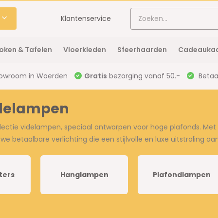
Klantenservice
oken & Tafelen
Vloerkleden
Sfeerhaarden
Cadeaukaa
owroom in Woerden
Gratis
bezorging vanaf 50.-
Betaal
idelampen
ectie videlampen, speciaal ontworpen voor hoge plafonds. Met u
e betaalbare verlichting die een stijlvolle en luxe uitstraling aa
ters
Hanglampen
Plafondlampen