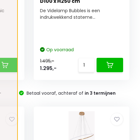
D100 x H250 cm
hic
De Videlamp Bubbles is een
indrukwekkend stateme...
Op voorraad
1.495,-
1.295,-
-
Betaal vooraf, achteraf of
in 3 termijnen