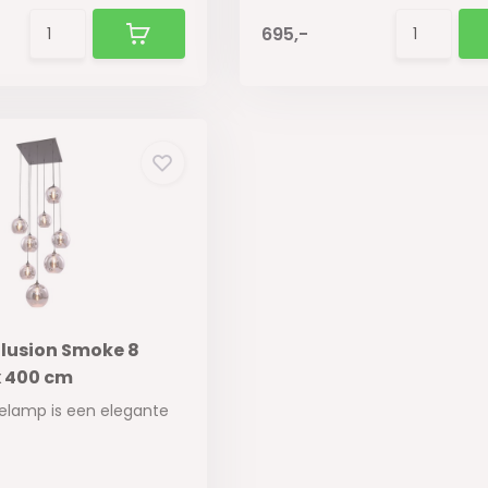
695,-
llusion Smoke 8
x 400 cm
idelamp is een elegante