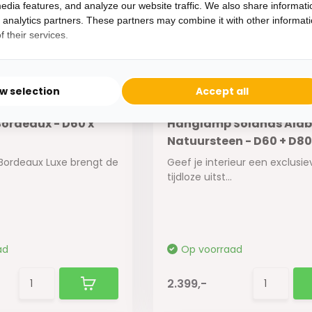
edia features, and analyze our website traffic. We also share informati
d analytics partners. These partners may combine it with other informat
 their services.
ow selection
Accept all
ordeaux - D60 x
Hanglamp Solanas Alab
Natuursteen - D60 + D8
Bordeaux Luxe brengt de
Geef je interieur een exclusie
tijdloze uitst...
ad
Op voorraad
2.399,-