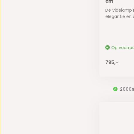
cm
De Videlamp 
elegantie en c
Op voorra
795,-
2000