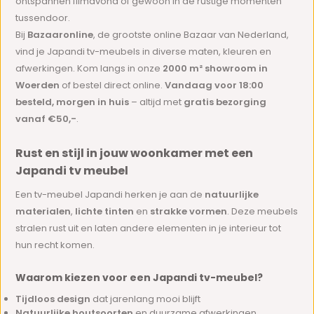
ontspannen filmavond of gewoon in de rustige momenten
tussendoor.
Bij
Bazaaronline
, de grootste online Bazaar van Nederland,
vind je Japandi tv-meubels in diverse maten, kleuren en
afwerkingen. Kom langs in onze
2000 m² showroom in
Woerden
of bestel direct online.
Vandaag voor 18:00
besteld, morgen in huis
– altijd met
gratis bezorging
vanaf €50,-
.
Rust en stijl in jouw woonkamer met een
Japandi tv meubel
Een tv-meubel Japandi herken je aan de
natuurlijke
materialen
,
lichte tinten
en
strakke vormen
. Deze meubels
stralen rust uit en laten andere elementen in je interieur tot
hun recht komen.
Waarom kiezen voor een Japandi tv-meubel?
Tijdloos design
dat jarenlang mooi blijft
Natuurlijke houtsoorten
en duurzame afwerkingen