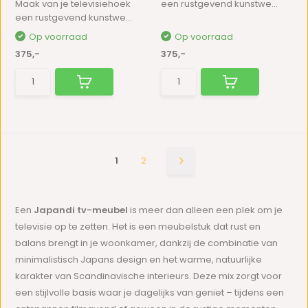
Maak van je televisiehoek
een rustgevend kunstwe...
een rustgevend kunstwe...
Op voorraad
Op voorraad
375,-
375,-
1
2
Een
Japandi tv-meubel
is meer dan alleen een plek om je
televisie op te zetten. Het is een meubelstuk dat rust en
balans brengt in je woonkamer, dankzij de combinatie van
minimalistisch Japans design en het warme, natuurlijke
karakter van Scandinavische interieurs. Deze mix zorgt voor
een stijlvolle basis waar je dagelijks van geniet – tijdens een