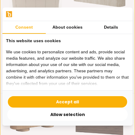
Dressoir Staand Como -
Carrara Tv Meubel Curved
Consent
About cookies
Details
Mat Beige - Keram...
- Beige
Ontdek de Como collectie bij
Maak je Carrara-set
This website uses cookies
Bazaaronline: een s...
compleet met dit stijlvolle ...
Op voorraad
Op voorraad
We use cookies to personalize content and ads, provide social
media features, and analyze our website traffic. We also share
875,-
625,-
information about your use of our site with our social media,
advertising, and analytics partners. These partners may
combine it with other information you've provided to them or that
they've collected from your use of their services.
Accept all
Allow selection