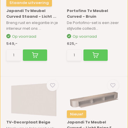
Staande uitvoering
Japandi Tv Meubel
Portofino Tv Meubel
Curved Staand - Licht ...
Curved - Bruin
Breng rust en elegantie in je
De Portofino-set is een zeer
interieur met ons ...
stijlvolle collecti...
Op voorraad
Op voorraad
549,-
625,-
Nieuw!
TV-Decorplaat Beige
Japandi Tv Meubel
Curved - Licht Beige E...