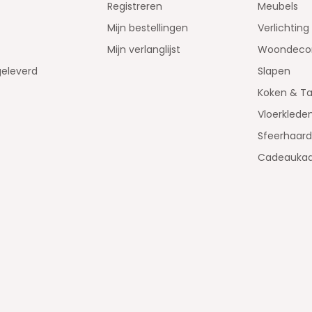
Registreren
Meubels
Mijn bestellingen
Verlichting
Mijn verlanglijst
Woondecor
geleverd
Slapen
Koken & Ta
Vloerklede
Sfeerhaar
Cadeaukaa