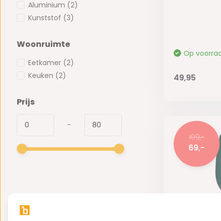
Aluminium
(2)
Kunststof
(3)
Woonruimte
Op voorra
Eetkamer
(2)
Keuken
(2)
49,95
Prijs
-
199,-
69,-
Cheffinger 