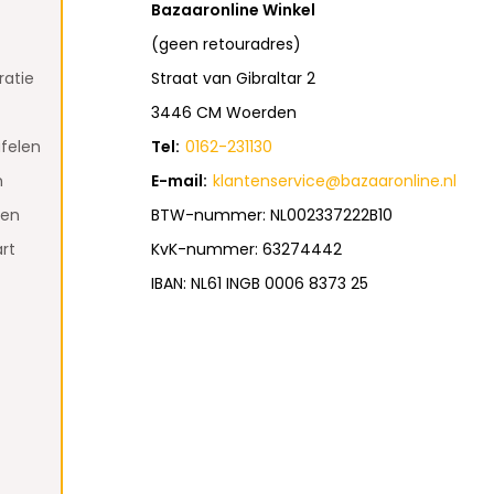
Bazaaronline Winkel
(geen retouradres)
atie
Straat van Gibraltar 2
3446 CM Woerden
felen
Tel:
0162-231130
n
E-mail:
klantenservice@bazaaronline.nl
den
BTW-nummer: NL002337222B10
rt
KvK-nummer: 63274442
IBAN: NL61 INGB 0006 8373 25