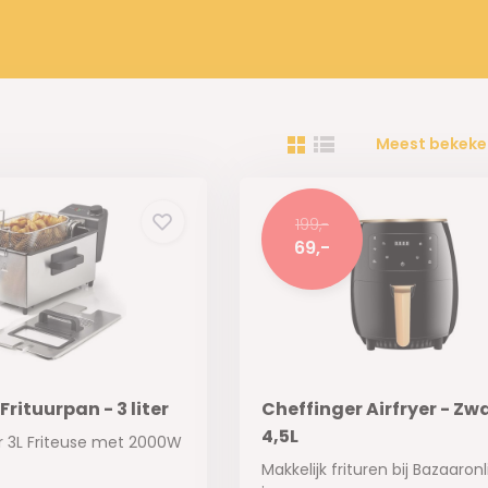
Meest bekeke
199,-
69,-
Frituurpan - 3 liter
Cheffinger Airfryer - Zwa
4,5L
r 3L Friteuse met 2000W
Makkelijk frituren bij Bazaaronl