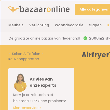
Alle categorieën
Meubels
Verlichting
Woondecoratie
Slapen
K
De grootste online bazaar van Nederland!
2000m2
sh
Airfryer
Koken & Tafelen
-
Keukenapparaten
Advies van
onze experts
Kom je er zelf toch niet
helemaal uit? Geen probleem!
Klantenservice >