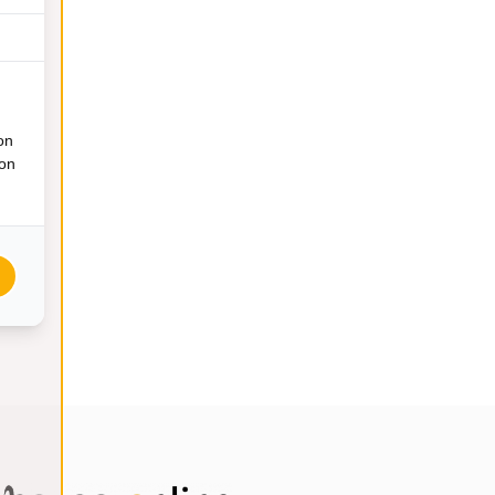
on
ion