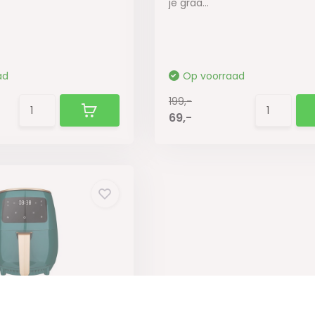
je graa...
ad
Op voorraad
199,-
69,-
Airfryer - Groen -