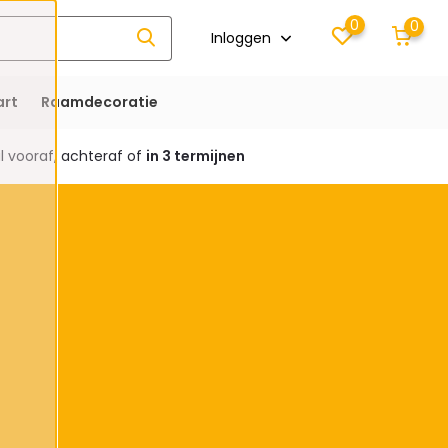
0
0
Inloggen
rt
Raamdecoratie
 vooraf, achteraf of
in 3 termijnen