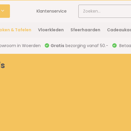
Klantenservice
oken & Tafelen
Vloerkleden
Sfeerhaarden
Cadeaukaa
owroom in Woerden
Gratis
bezorging vanaf 50.-
Betaal
's