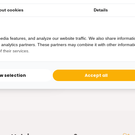
out cookies
Details
uren bij Bazaaronline. Eet
edia features, and analyze our website traffic. We also share informati
d analytics partners. These partners may combine it with other informat
 their services.
ad
ow selection
Accept all