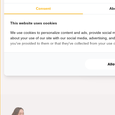
4,5L
Consent
Ab
Makkelijk frit
je graa...
This website uses cookies
We use cookies to personalize content and ads, provide social m
about your use of our site with our social media, advertising, an
you've provided to them or that they've collected from your use of
Op voorra
199,-
69,-
All