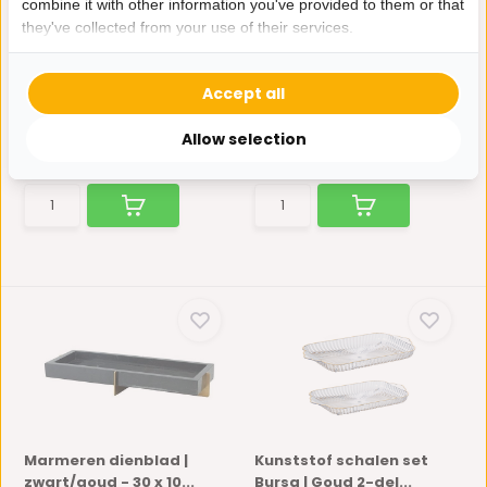
combine it with other information you've provided to them or that
they've collected from your use of their services.
Marokkaanse Handwas
Marmeren dienblad |
set Chlal/Tasa
wit/goud - Ø 30 cm
Een Chlal of Tasa is een
Deze dienbladen zijn
Accept all
handwas set wat wordt g...
kwalitatief sterk en gemaak...
Niet op voorraad
Op voorraad
Allow selection
34,95
64,95
Marmeren dienblad |
Kunststof schalen set
zwart/goud - 30 x 10...
Bursa | Goud 2-del...