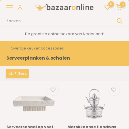
0
0
2000m2
showroom in Woerden
Overige keukenaccessoires
Serveerplanken & schalen
Filters
Serveerschaal op voet
Marokkaanse Handwas