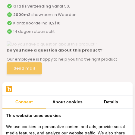
Gratis verzending
vanaf 50,-
2000m2
showroom in Woerden
Klantbeoordeling
9,2/10
14 dagen retourrecht
Do you have a question about this product?
Our employee is happy to help you find the right product
Send mail
Productomschrijving
Consent
About cookies
Details
Specificaties
This website uses cookies
Delen
We use cookies to personalize content and ads, provide social
media features, and analyze our website traffic. We also share