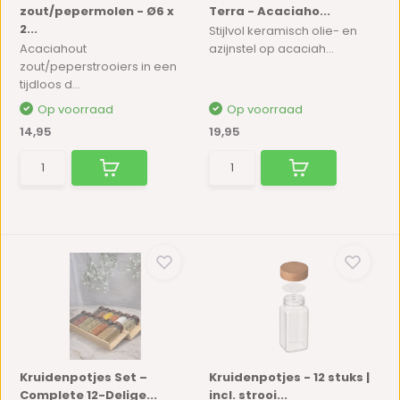
zout/pepermolen - Ø6 x
Terra - Acaciaho...
2...
Stijlvol keramisch olie- en
Acaciahout
azijnstel op acaciah...
zout/peperstrooiers in een
tijdloos d...
Op voorraad
Op voorraad
14,95
19,95
Kruidenpotjes Set –
Kruidenpotjes - 12 stuks |
Complete 12-Delige...
incl. strooi...