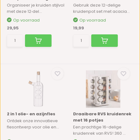
Organiseer je kruiden stijlvol
Gebruik deze 12-delige
met deze 12‑del...
kruidenpot set met acacia...
Op voorraad
Op voorraad
29,95
19,99
2 in 1 olie- en azijnfles
Draaibare RVS kruidenrek
met 16 potjes
Ontdek onze innovatieve
flesontwerp voor olie en...
Een prachtige 16-delige
kruidenrek van RVS! 360 ...