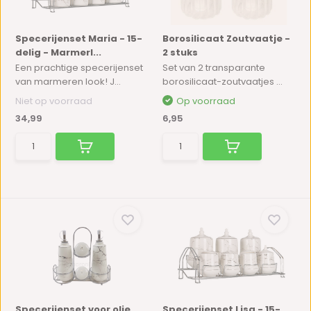
Specerijenset Maria - 15-
Borosilicaat Zoutvaatje -
delig - Marmerl...
2 stuks
Een prachtige specerijenset
Set van 2 transparante
van marmeren look! J...
borosilicaat-zoutvaatjes ...
Niet op voorraad
Op voorraad
34,99
6,95
Specerijenset voor olie,
Specerijenset Lisa - 15-