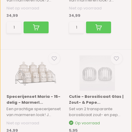
van marmeren look! J...
van marmeren look! J...
Niet op voorraad
Niet op voorraad
34,99
34,99
Specerijenset Maria - 15-
Cutie - Borosilicaat Glas |
delig - Marmerl...
Zout- & Pepe...
Een prachtige specerijenset
Set van 2 transparante
van marmeren look! J...
borosilicaat zout- en pep...
Niet op voorraad
Op voorraad
34,99
5,95