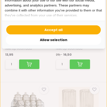
information about your use of our site with our social media,
advertising, and analytics partners. These partners may
combine it with other information you've provided to them or that
they've collected from your use of their services.
Borosilicaat Glas
Specerijenset voor olie,
Accept all
Olie/Azijnfles 650 ML
azijn, peper en...
Dit item is ideaal om
Een prachtige specerijenset
Allow selection
olie/azijn toe te voegen a...
van marmeren look! J...
Niet op voorraad
Niet op voorraad
13,95
29,-
16,50