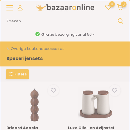
0
0
Gratis
bezorging vanaf 50.-
Overige keukenaccessoires
Specerijensets
Filters
Bricard Acacia
Luxe Olie- en Azijnstel