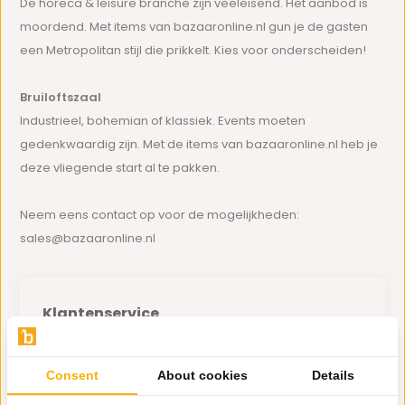
De horeca & leisure branche zijn veeleisend. Het aanbod is
moordend. Met items van bazaaronline.nl gun je de gasten
een Metropolitan stijl die prikkelt. Kies voor onderscheiden!
Bruiloftszaal
Industrieel, bohemian of klassiek. Events moeten
gedenkwaardig zijn. Met de items van bazaaronline.nl heb je
deze vliegende start al te pakken.
Neem eens contact op voor de mogelijkheden:
sales@bazaaronline.nl
Klantenservice
Klantenservice
Consent
About cookies
Details
Over ons