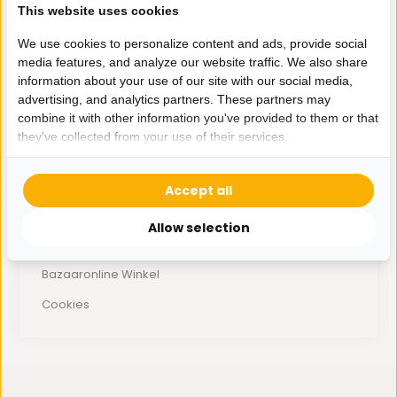
Retourneren & levertijd
This website uses cookies
Beschadigd of verkeerd geleverd
We use cookies to personalize content and ads, provide social
Business (B2B)
media features, and analyze our website traffic. We also share
information about your use of our site with our social media,
Betaalmethoden
advertising, and analytics partners. These partners may
combine it with other information you've provided to them or that
Privacy Policy
they've collected from your use of their services.
Algemene voorwaarden
Disclaimer
Accept all
Werken bij Bazaaronline
Allow selection
Laagste Prijsgarantie
Bazaaronline Winkel
Cookies