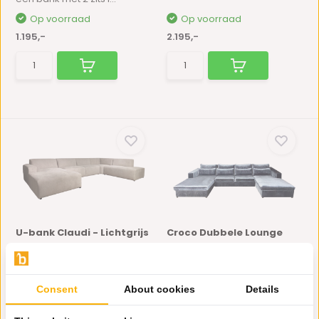
Op voorraad
Op voorraad
1.195,-
2.195,-
U-bank Claudi - Lichtgrijs
Croco Dubbele Lounge
Blauwgrijs Velvet
Deze bank ziet er niet alleen
prachtig uit, maar...
De bank is gemaakt van
velvet stof en heeft zwar...
Consent
About cookies
Details
Op voorraad
Op voorraad
2.895,-
1.595,-