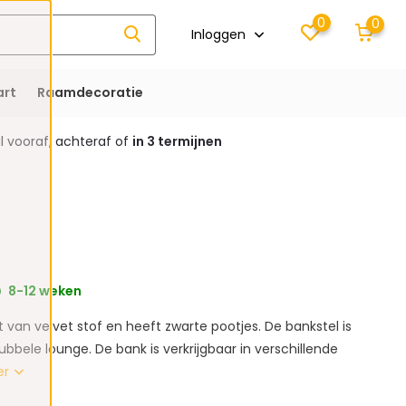
0
0
Inloggen
rt
Raamdecoratie
 vooraf, achteraf of
in 3 termijnen
8-12 weken
van velvet stof en heeft zwarte pootjes. De bankstel is
bbele lounge. De bank is verkrijgbaar in verschillende
er