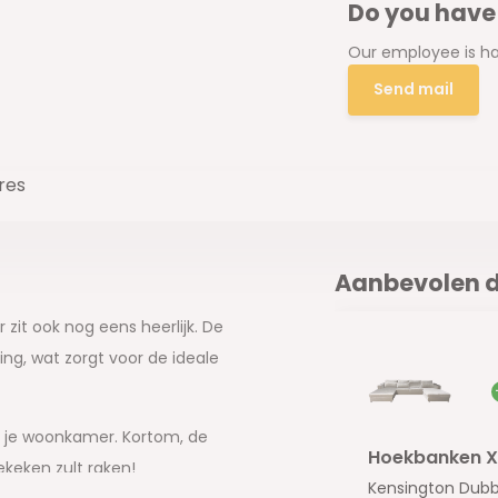
Do you have
Our employee is ha
Send mail
res
Aanbevolen d
 zit ook nog eens heerlijk. De
ng, wat zorgt voor de ideale
an je woonkamer. Kortom, de
Hoekbanken X
gekeken zult raken!
Kensington Dub