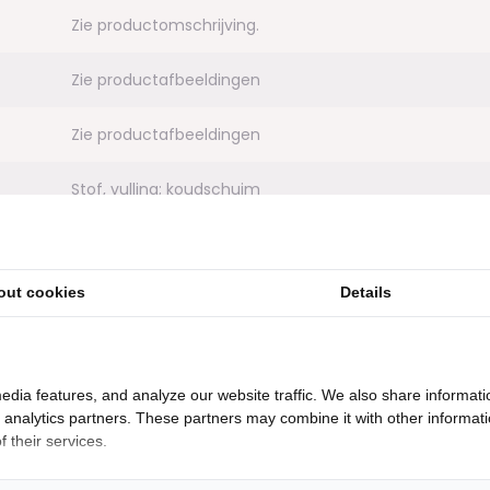
Zie productomschrijving.
uct onverhoopt toch nog een
 zo snel en goed mogelijk op te
Zie productafbeeldingen
ussens en lendekussens die te
Zie productafbeeldingen
Stof, vulling; koudschuim
85 cm (zonder rugkussens)
out cookies
Details
45 cm
tuurlijk voor je klaar om je te
2 jaar
 even contact op met de
ltijd bij Bazaaronline, wel goed!!
edia features, and analyze our website traffic. We also share informati
Velours borstel + textiel reiniger. Meer informatie?
info
d analytics partners. These partners may combine it with other informat
 their services.