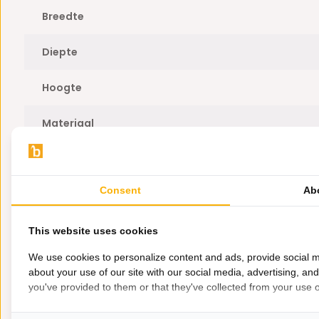
Breedte
volgens de
Centrale Branche Vereniging
. Mocht jouw prod
gebrek vertonen helpen wij je met alle liefde verder om dit
Diepte
lossen.
Dit bankstel wordt standaard uitgevoerd inclusief de sierk
Hoogte
zien zijn op de foto.
Materiaal
Zitdiepte
Kom je er toch niet helemaal uit?
Consent
Ab
Zithoogte
Dan staan onze vriendelijke specialisten van Bazaaronline na
Garantie
adviseren en te informeren over de mogelijkheden. Neem
This website uses cookies
klantenservice
en we helpen je graag op weg. Dat zit, zoals a
We use cookies to personalize content and ads, provide social m
Onderhoud tips?
about your use of our site with our social media, advertising, an
you've provided to them or that they've collected from your use of