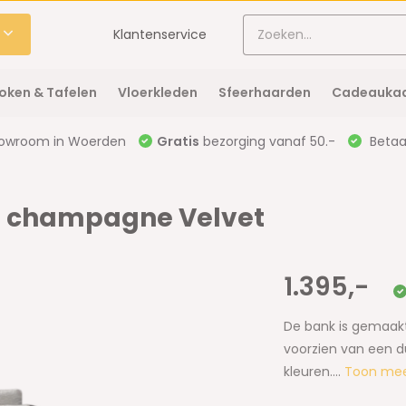
Klantenservice
oken & Tafelen
Vloerkleden
Sfeerhaarden
Cadeaukaa
owroom in Woerden
Gratis
bezorging vanaf 50.-
Betaal
e champagne Velvet
1.395,-
De bank is gemaakt 
voorzien van een du
kleuren....
Toon me