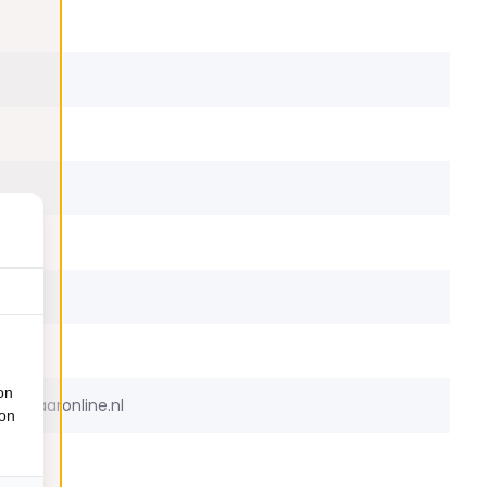
on
@bazaaronline.nl
ion