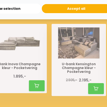
ow selection
Accept all
Bank Inova Champagne
U-bank Kensington
kleur - Pocketvering
Champagne kleur -
Pocketvering
1.895,-
2.195,-
2.595,-