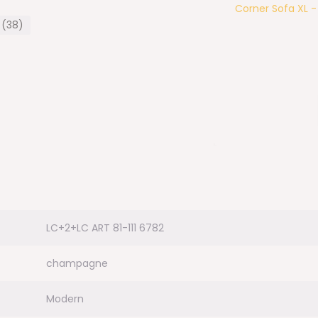
Corner Sofa XL - 
 (38)
LC+2+LC ART 81-111 6782
champagne
m geven wij op banken
Modern
 jarige volledige garantie