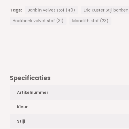
Specificaties:
Tags:
Bank in velvet stof (40)
Eric Kuster Stijl banken
- zithoogte: 44 cm
Hoekbank velvet stof (31)
Monolith stof (23)
- materiaal: velvet stof
- vulling: koudschuim
Specificaties
Artikelnummer
Kleur
De banken van Bazaaronline zijn van hoge kwaliteit. Daaro
Stijl
standaard 2 jaar garantie. De garantie bestaat uit een twee