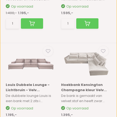
Op voorraad
Op voorraad
1.400,-
1.195,-
1.595,-
Louis Dubbele Lounge -
Hoekbank Kensington
Lichtbruin - Velv...
Champagne kleur Velv...
De dubbele lounge Louis is
De bank is gemaakt van
een bank met 2 zits i...
velvet stof en heeft zwar...
Op voorraad
Op voorraad
1.195,-
1.395,-