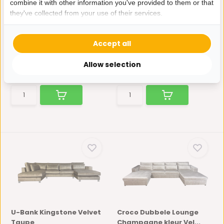
combine it with other information you've provided to them or that
they've collected from your use of their services.
Kensington Dubbele
Hoekbank Rio Zwart
Lounge Black Velvet
Velvet
De bank is gemaakt van
De bank is gemaakt van
Accept all
velvet stof en heeft zwar...
velvet stof en heeft zwar...
Op voorraad
Op voorraad
Allow selection
1.395,-
1.400,-
1.195,-
U-Bank Kingstone Velvet
Croco Dubbele Lounge
Taupe
Champagne kleur Vel...