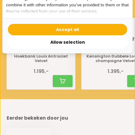
Gerelateerde producten
combine it with other information you've provided to them or that
they've collected from your use of their services.
Accept all
Allow selection
Hoekbank Louis Antraciet
Kensington Dubbele L
Velvet
champagne Velve
1.195,-
1.395,-
Eerder bekeken door jou