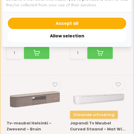
they've collected from your use of their services.
Portofino Tv Meubel
Tv-meubel - Atlanta -
Curved - Bruin - St...
Travertin marmer |...
De Portofino-set is een zeer
Breng rust en verfijning in je
Accept all
stijlvolle collecti...
interieur met de ...
Op voorraad
Niet op voorraad
Allow selection
675,-
565,-
Staande uitvoering
Tv-meubel Helsinki -
Japandi Tv Meubel
Zwevend - Bruin
Curved Staand - Mat Wi...