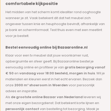
comfortabele kijkpositie
Het midden van het scherm komt idealiter rond ooghoogte
wanneer je zit. Vaak betekent dit dat het meubel zich
ongeveer tussen knie en heuphoogte bevindt, afhankelijk van
je bank en schermformaat. Test thuis even met een meetlint
voor je bestelt.
Bestel eenvoudig online bij Bazaaronline.nl
Klaar voor een tv meubel dat jouw woonkamer rust,
opbergruimte en sfeer geeft. Bij Bazaaronline bestel je
eenvoudig online en profiteer je van
gratis bezorging vanaf
€ 50
en
vandaag voor 18:00 besteld, morgen in huis
. Wil je
materialen en kleuren eerst in het echt ervaren. Bezoek dan
onze
2000 m² showroom in Woerden
voor persoonlijk
advies en inspiratie.
Als
de grootste online Bazaar van Nederland
leveren wij
met onze eigen bezorgdienst. Dat betekent korte lijnen en
persoonlijk contact
van bestelling tot bezorging. Maak je