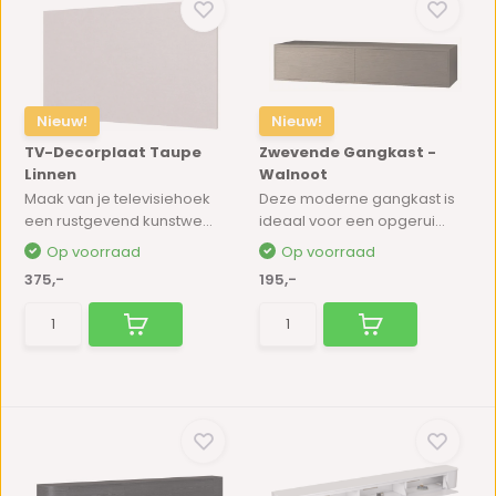
Nieuw!
Nieuw!
TV-Decorplaat Taupe
Zwevende Gangkast -
Linnen
Walnoot
Maak van je televisiehoek
Deze moderne gangkast is
een rustgevend kunstwe...
ideaal voor een opgerui...
Op voorraad
Op voorraad
375,-
195,-