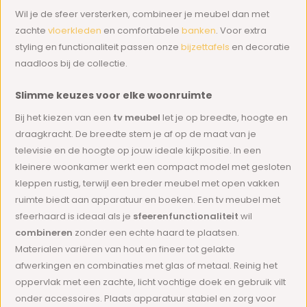
Wil je de sfeer versterken, combineer je meubel dan met
zachte
vloerkleden
en comfortabele
banken
. Voor extra
styling en functionaliteit passen onze
bijzettafels
en decoratie
naadloos bij de collectie.
Slimme keuzes voor elke woonruimte
Bij het kiezen van een
tv meubel
let je op breedte, hoogte en
draagkracht. De breedte stem je af op de maat van je
televisie en de hoogte op jouw ideale kijkpositie. In een
kleinere woonkamer werkt een compact model met gesloten
kleppen rustig, terwijl een breder meubel met open vakken
ruimte biedt aan apparatuur en boeken. Een tv meubel met
sfeerhaard is ideaal als je
sfeer
en
functionaliteit
wil
combineren
zonder een echte haard te plaatsen.
Materialen variëren van hout en fineer tot gelakte
afwerkingen en combinaties met glas of metaal. Reinig het
oppervlak met een zachte, licht vochtige doek en gebruik vilt
onder accessoires. Plaats apparatuur stabiel en zorg voor