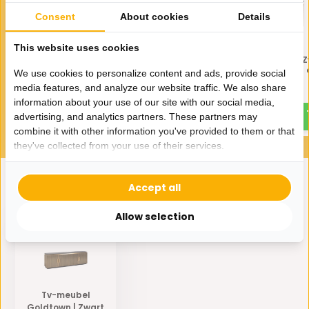
Consent
About cookies
Details
This website uses cookies
Salontafel Goldtown Zwart
Salontafel Goldtown 
Eiken Fineer | Ø90 cm
Eiken Fineer | 90 x 90
We use cookies to personalize content and ads, provide social
media features, and analyze our website traffic. We also share
549,-
549,-
information about your use of our site with our social media,
advertising, and analytics partners. These partners may
combine it with other information you've provided to them or that
they've collected from your use of their services.
Accept all
Eerder bekeken door jou
Allow selection
Tv-meubel
Goldtown | Zwart