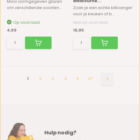
Melbourne...
Mooi vormgegeven glazen
om verschillende soorten...
Zoek je een echte blikvanger
voor je keuken of b...
Op voorraad
Niet op voorraad
4,99
16,95
1
2
3
4
5
47
Hulp nodig?