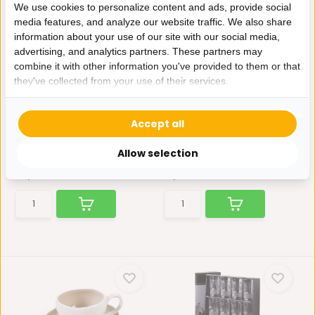
We use cookies to personalize content and ads, provide social
media features, and analyze our website traffic. We also share
information about your use of our site with our social media,
advertising, and analytics partners. These partners may
combine it with other information you've provided to them or that
they've collected from your use of their services.
Inductiekookplaat 2-pits |
Drinkglazen Julien laag -
3500W - Touch...
12 stuks
Accept all
Krachtige 2-pits inductie
12 stuks, drink glazen Julien
kookplaat met touchbed...
laag €13.50
Allow selection
Op voorraad
Op voorraad
69,-
13,50