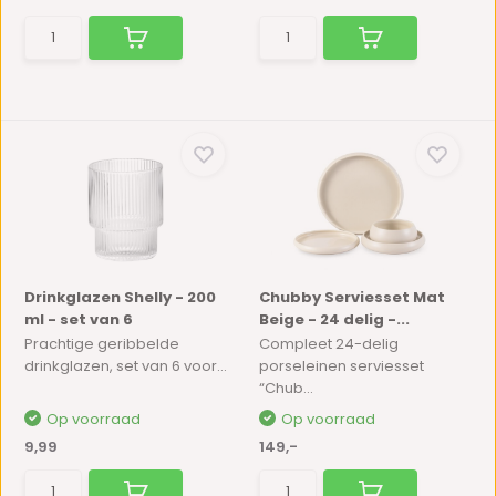
Drinkglazen Shelly - 200
Chubby Serviesset Mat
ml - set van 6
Beige - 24 delig -...
Prachtige geribbelde
Compleet 24-delig
drinkglazen, set van 6 voor...
porseleinen serviesset
“Chub...
Op voorraad
Op voorraad
9,99
149,-