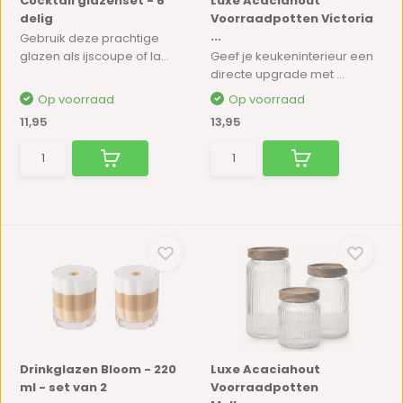
Cocktail glazenset - 6
Luxe Acaciahout
delig
Voorraadpotten Victoria
...
Gebruik deze prachtige
glazen als ijscoupe of la...
Geef je keukeninterieur een
directe upgrade met ...
Op voorraad
Op voorraad
11,95
13,95
Drinkglazen Bloom - 220
Luxe Acaciahout
ml - set van 2
Voorraadpotten