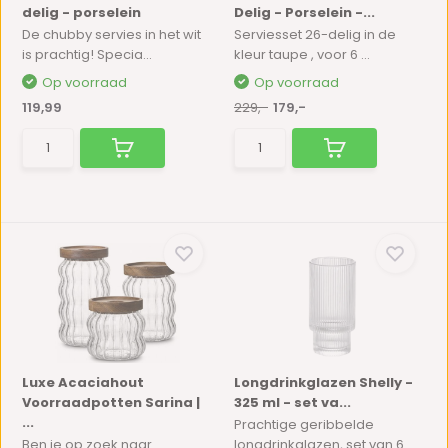
delig - porselein
Delig - Porselein -...
De chubby servies in het wit
Serviesset 26-delig in de
is prachtig! Specia...
kleur taupe , voor 6 ...
Op voorraad
Op voorraad
119,99
229,-
179,-
Luxe Acaciahout
Longdrinkglazen Shelly -
Voorraadpotten Sarina |
325 ml - set va...
...
Prachtige geribbelde
Ben je op zoek naar
longdrinkglazen, set van 6