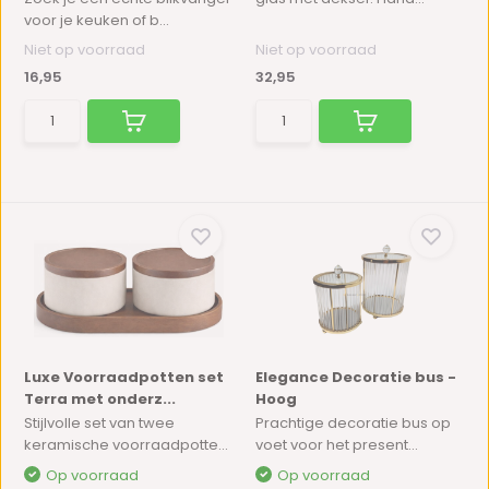
voor je keuken of b...
Niet op voorraad
Niet op voorraad
16,95
32,95
Luxe Voorraadpotten set
Elegance Decoratie bus -
Terra met onderz...
Hoog
Stijlvolle set van twee
Prachtige decoratie bus op
keramische voorraadpotte...
voet voor het present...
Op voorraad
Op voorraad