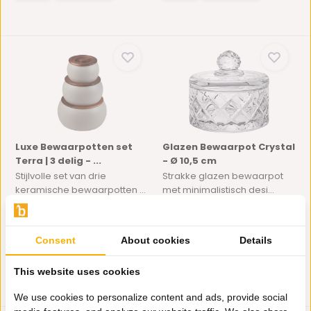
Luxe Bewaarpotten set
Glazen Bewaarpot Crystal
Terra | 3 delig - ...
- Ø 10,5 cm
Stijlvolle set van drie
Strakke glazen bewaarpot
keramische bewaarpotten ...
met minimalistisch desi...
Op voorraad
Op voorraad
34,95
5,99
Consent
About cookies
Details
This website uses cookies
We use cookies to personalize content and ads, provide social