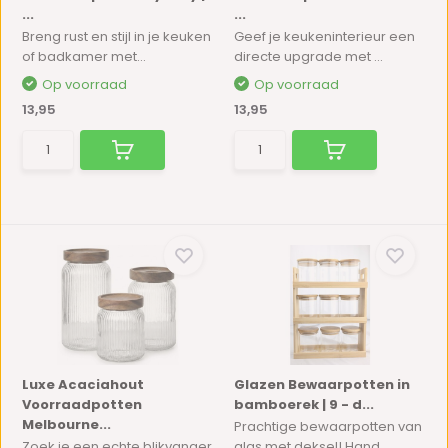
...
...
Breng rust en stijl in je keuken
Geef je keukeninterieur een
of badkamer met...
directe upgrade met ...
Op voorraad
Op voorraad
13,95
13,95
Luxe Acaciahout
Glazen Bewaarpotten in
Voorraadpotten
bamboerek | 9 - d...
Melbourne...
Prachtige bewaarpotten van
Zoek je een echte blikvanger
glas met deksel! Hand...