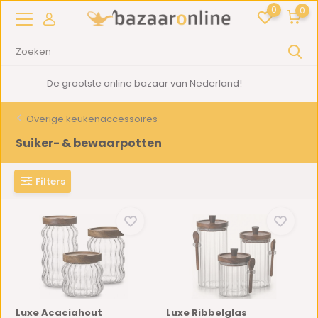
0
0
2000m2
showroom in Woerden
Overige keukenaccessoires
Suiker- & bewaarpotten
Filters
Luxe Acaciahout
Luxe Ribbelglas