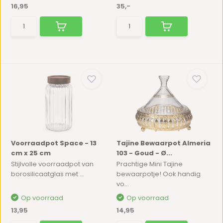
16,95
35,-
Voorraadpot Space - 13
Tajine Bewaarpot Almeria
cm x 25 cm
103 - Goud - Ø...
Stijlvolle voorraadpot van
Prachtige Mini Tajine
borosilicaatglas met ...
bewaarpotje! Ook handig
vo...
Op voorraad
Op voorraad
13,95
14,95