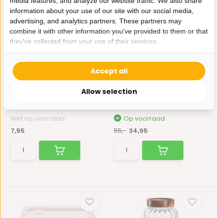
media features, and analyze our website traffic. We also share
information about your use of our site with our social media,
advertising, and analytics partners. These partners may
combine it with other information you've provided to them or that
they've collected from your use of their services.
Accept all
Voorraadpot Woody met
Glazen soepterrine
lepel - 650 ML
Roestvrijstaal deksel...
Allow selection
Een stijlvolle en praktische
Deze glazen soepterrine is
glazen voorraadpot ...
ideaal voor het serve...
Niet op voorraad
Op voorraad
7,95
55,-
34,95