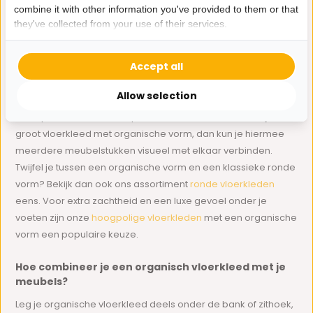
combine it with other information you've provided to them or that
vormt een organisch vloerkleed een mooi en verrassend
they've collected from your use of their services.
contrast.
Welke maten en vormen zijn er?
Accept all
Organische vloerkleden zijn er in allerlei formaten, van
Allow selection
kleinere kleden voor onder een salontafel tot grote
exemplaren die een complete zithoek omvatten. Zoek je een
groot vloerkleed met organische vorm, dan kun je hiermee
meerdere meubelstukken visueel met elkaar verbinden.
Twijfel je tussen een organische vorm en een klassieke ronde
vorm? Bekijk dan ook ons assortiment
ronde vloerkleden
eens. Voor extra zachtheid en een luxe gevoel onder je
voeten zijn onze
hoogpolige vloerkleden
met een organische
vorm een populaire keuze.
Hoe combineer je een organisch vloerkleed met je
meubels?
Leg je organische vloerkleed deels onder de bank of zithoek,