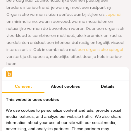
De vraag naar zachte, natuurlijke vormen past bij een
bredere interieurtrend: je woning moet een rustpunt zijn.
Organische vormen sluiten perfect aan bij stijlen als
Japandi
en minimalisme, waarin eenvoud, warme materialen en
natuurlijke vormen de boventoon voeren. Door een organisch
vloerkleed te combineren met hout, jute, keramiek en zachte
aardetinten ontstaat een interieur dat rustig en tegelijk visueel
interessant is. Ook in combinatie met
een organische spiegel
versterk je dit speelse, natuurlijke effect door je hele interieur
heen.
Past een organisch vloerkleed in elke kamer?
Consent
About cookies
Details
Ja, een organisch vloerkleed is verrassend veelzijdig. In de
woonkamer geeft het je zithoek meteen een zachtere,
This website uses cookies
uitnodigende uitstraling. In de slaapkamer zorgen de
vloeiende vormen voor rust en ontspanning. En in de hal of
We use cookies to personalize content and ads, provide social
werkkamer is een organisch vloerkleed een echte
media features, and analyze our website traffic. We also share
eyecatcher die meteen opvalt. Heb je veel rechte meubels,
information about your use of our site with our social media,
een strak bankstel of een minimalistische inrichting? Dan
advertising, and analytics partners. These partners may