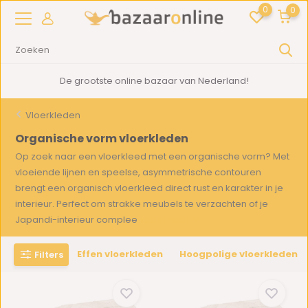
0
0
n Nederland!
2000m2
showroom in Woe
Vloerkleden
Organische vorm vloerkleden
Op zoek naar een vloerkleed met een organische vorm? Met
vloeiende lijnen en speelse, asymmetrische contouren
brengt een organisch vloerkleed direct rust en karakter in je
interieur. Perfect om strakke meubels te verzachten of je
Japandi-interieur complee
Toon meer
Effen vloerkleden
Hoogpolige vloerkleden
Filters