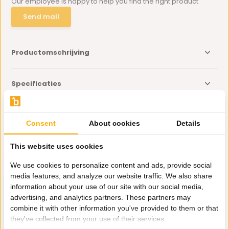
Our employee is happy to help you find the right product
Send mail
Productomschrijving
Specificaties
Delen
Consent
About cookies
Details
Eerder bekeken door jou
This website uses cookies
We use cookies to personalize content and ads, provide social
media features, and analyze our website traffic. We also share
information about your use of our site with our social media,
advertising, and analytics partners. These partners may
combine it with other information you've provided to them or that
Organische spiegel
they've collected from your use of their services.
goud