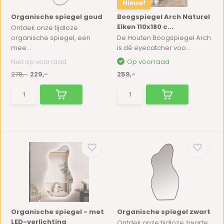
Nieuw!
Organische spiegel goud
Boogspiegel Arch Naturel
Eiken 110x180 c...
Ontdek onze tijdloze
organische spiegel, een
De Houten Boogspiegel Arch
mee...
is dé eyecatcher voo...
Niet op voorraad
Op voorraad
279,-
229,-
259,-
Organische spiegel - met
Organische spiegel zwart
LED-verlichting
Ontdek onze tijdloze zwarte