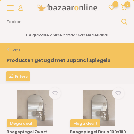
0
0
2000m2
showroom in Woerden
Tags
Producten getagd met Japandi spiegels
Filters
Mega deal!
Mega deal!
Boogspiegel Zwart
Boogspiegel Bruin 100x180