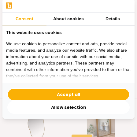
Consent
About cookies
Details
Nieuw!
Nieuw!
Boogspiegel Arch Licht
Boogspiegel Arch Ivory
This website uses cookies
Eiken 110x180 cm
110x180 cm
De Houten Boogspiegel Arch
De Houten Boogspiegel Arch
We use cookies to personalize content and ads, provide social
is dé eyecatcher voo...
is dé eyecatcher voo...
media features, and analyze our website traffic. We also share
Op voorraad
Op voorraad
information about your use of our site with our social media,
259,-
259,-
advertising, and analytics partners. These partners may
combine it with other information you've provided to them or that
they've collected from your use of their services.
Accept all
Allow selection