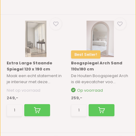
Best Seller!
Extra Large Staande
Boogspiegel Arch Sand
Spiegel 120 x 190 cm
110x180 cm
Maak een echt statement in
De Houten Boogspiegel Arch
je interieur met deze...
is dé eyecatcher voo...
Niet op voorraad
Op voorraad
249,-
259,-