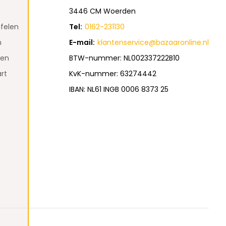
3446 CM Woerden
felen
Tel:
0162-231130
n
E-mail:
klantenservice@bazaaronline.nl
den
BTW-nummer: NL002337222B10
rt
KvK-nummer: 63274442
IBAN: NL61 INGB 0006 8373 25