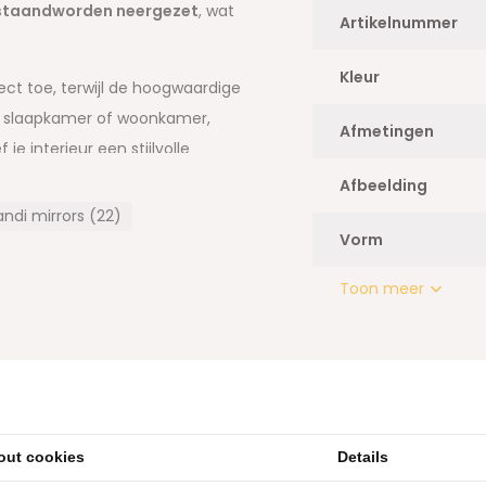
staand
worden neergezet
, wat
Artikelnummer
Kleur
ect toe, terwijl de hoogwaardige
al, slaapkamer of woonkamer,
Afmetingen
e interieur een stijlvolle
Afbeelding
ndi mirrors (22)
Vorm
Toon meer
out cookies
Details