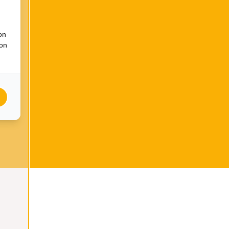
on
ion