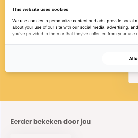
This website uses cookies
We use cookies to personalize content and ads, provide social m
VOOR JOU GESELECTEERD
about your use of our site with our social media, advertising, an
Gerelateerde
you've provided to them or that they've collected from your use of
producten
Bo
1
All
Eerder bekeken door jou