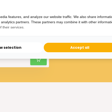
edia features, and analyze our website traffic. We also share informati
d analytics partners. These partners may combine it with other informat
 their services.
ogspiegel Ivory Arched -
10 x 190 cm - Extra Large
ow selection
Accept all
279,-