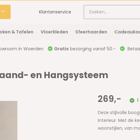
Klantenservice
oken & Tafelen
Vloerkleden
Sfeerhaarden
Cadeaukaa
owroom in Woerden
Gratis
bezorging vanaf 50.-
Betaal
Staand- en Hangsysteem
269,-
1
Deze stijlvolle boo
interieur. Met de ke
woonstijlen, van mod