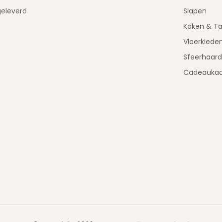
geleverd
Slapen
Koken & Ta
Vloerklede
Sfeerhaar
Cadeaukaa