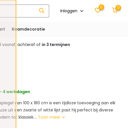
0
0
Inloggen
rt
Raamdecoratie
 vooraf, achteraf of
in 3 termijnen
 - 4 werkdagen
gspiegel van 100 x 180 cm is een tijdloze toevoeging aan elk
uze uit een zwarte of witte lijst past hij perfect bij diverse
ern tot klassiek....
Toon meer