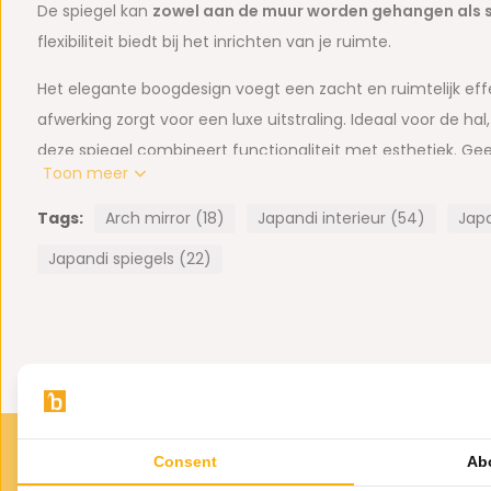
De spiegel kan
zowel aan de muur worden gehangen als 
flexibiliteit biedt bij het inrichten van je ruimte.
Het elegante boogdesign voegt een zacht en ruimtelijk eff
afwerking zorgt voor een luxe uitstraling. Ideaal voor de h
deze spiegel combineert functionaliteit met esthetiek. Geef j
Toon meer
upgrade met deze veelzijdige spiegel!
Tags:
Arch mirror (18)
Japandi interieur (54)
Japa
Afmeting: B100 x H180 cm
Japandi spiegels (22)
Hangmethode: Staand- en Hangsysteem.
Materiaal: metaal
Consent
Ab