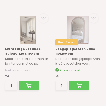
Best Seller!
Extra Large Staande
Boogspiegel Arch Sand
Spiegel 120 x 190 cm
110x180 cm
Maak een echt statement in
De Houten Boogspiegel Arch
je interieur met deze...
is dé eyecatcher voo...
Niet op voorraad
Op voorraad
249,-
259,-