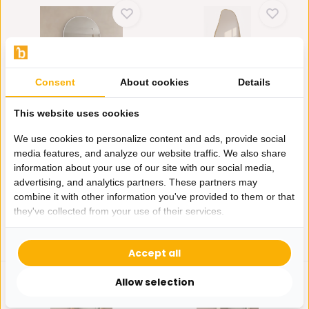
Consent
About cookies
Details
Boogspiegel Wit 100x180
Organische spiegel
This website uses cookies
staand Mila
Deze stijlvolle boogspiegel
van 100 x 180 cm is ...
Geef je interieur een zachte,
We use cookies to personalize content and ads, provide social
moderne upgrade me...
media features, and analyze our website traffic. We also share
Op voorraad
Op voorraad
information about your use of our site with our social media,
269,-
365,-
advertising, and analytics partners. These partners may
combine it with other information you've provided to them or that
they've collected from your use of their services.
Accept all
Allow selection