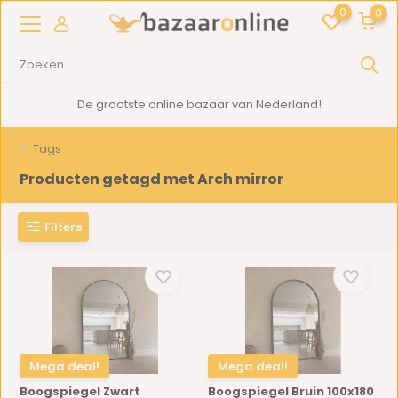
0
0
2000m2
showroom in Woerden
Tags
Producten getagd met Arch mirror
Filters
Mega deal!
Mega deal!
Boogspiegel Zwart
Boogspiegel Bruin 100x180