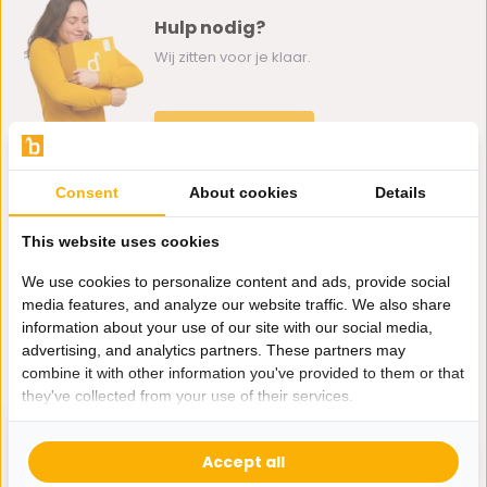
Hulp nodig?
Wij zitten voor je klaar.
Whatsapp ons
0162-231130
Consent
About cookies
Details
klantenservice@bazaaronline.nl
This website uses cookies
We use cookies to personalize content and ads, provide social
media features, and analyze our website traffic. We also share
information about your use of our site with our social media,
Ontvang de nieuwste aanbiedingen en promoties. We zullen
advertising, and analytics partners. These partners may
je niet spammen, beloofd.
combine it with other information you've provided to them or that
they've collected from your use of their services.
Abonneer
Accept all
* Lees hier de wettelijke beperkingen