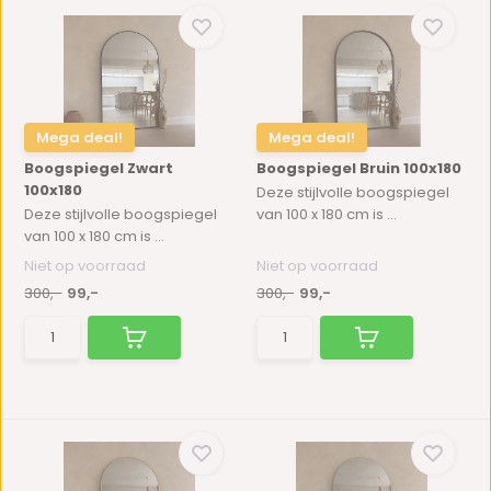
Mega deal!
Mega deal!
Boogspiegel Zwart
Boogspiegel Bruin 100x180
100x180
Deze stijlvolle boogspiegel
Deze stijlvolle boogspiegel
van 100 x 180 cm is ...
van 100 x 180 cm is ...
Niet op voorraad
Niet op voorraad
300,-
99,-
300,-
99,-