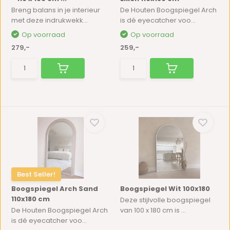
Breng balans in je interieur
De Houten Boogspiegel Arch
met deze indrukwekk...
is dé eyecatcher voo...
Op voorraad
Op voorraad
279,-
259,-
Best Seller!
Boogspiegel Arch Sand
Boogspiegel Wit 100x180
110x180 cm
Deze stijlvolle boogspiegel
De Houten Boogspiegel Arch
van 100 x 180 cm is ...
is dé eyecatcher voo...