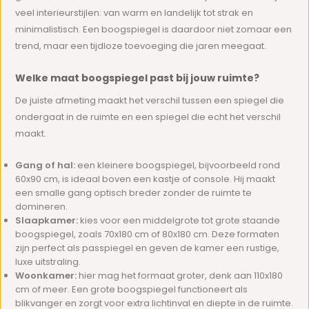
veel interieurstijlen: van warm en landelijk tot strak en
minimalistisch. Een boogspiegel is daardoor niet zomaar een
trend, maar een tijdloze toevoeging die jaren meegaat.
Welke maat boogspiegel past bij jouw ruimte?
De juiste afmeting maakt het verschil tussen een spiegel die
ondergaat in de ruimte en een spiegel die echt het verschil
maakt.
Gang of hal:
een kleinere boogspiegel, bijvoorbeeld rond
60x90 cm, is ideaal boven een kastje of console. Hij maakt
een smalle gang optisch breder zonder de ruimte te
domineren.
Slaapkamer:
kies voor een middelgrote tot grote staande
boogspiegel, zoals 70x180 cm of 80x180 cm. Deze formaten
zijn perfect als passpiegel en geven de kamer een rustige,
luxe uitstraling.
Woonkamer:
hier mag het formaat groter, denk aan 110x180
cm of meer. Een grote boogspiegel functioneert als
blikvanger en zorgt voor extra lichtinval en diepte in de ruimte.