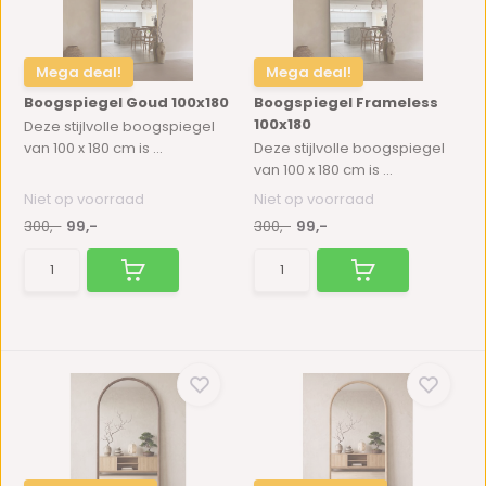
Mega deal!
Mega deal!
Boogspiegel Goud 100x180
Boogspiegel Frameless
100x180
Deze stijlvolle boogspiegel
van 100 x 180 cm is ...
Deze stijlvolle boogspiegel
van 100 x 180 cm is ...
Niet op voorraad
Niet op voorraad
300,-
99,-
300,-
99,-