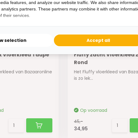
45,-
edia features, and analyze our website traffic. We also share informati
34,95
d analytics partners. These partners may combine it with other informat
 their services.
ow selection
Accept all
ht Vloerkleed Taupe
Fluffy zacht Vloerkleed 
Rond
oerkleed van Bazaaronline
Het Fluffy vloerkleed van Baz
is zo lek...
ad
Op voorraad
45,-
34,95