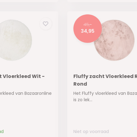
45,-
34,95
t Vloerkleed Wit -
Fluffy zacht Vloerkleed 
Rond
oerkleed van Bazaaronline
Het Fluffy vloerkleed van Baz
is zo lek...
ad
Niet op voorraad