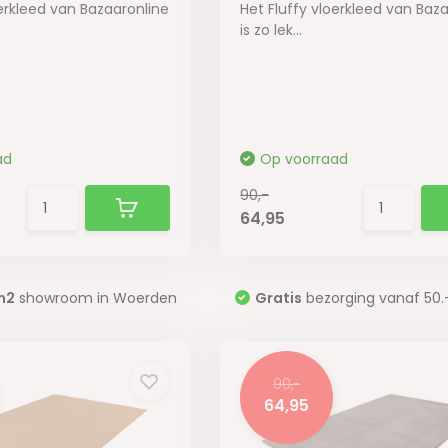
oerkleed van Bazaaronline
Het Fluffy vloerkleed van Baz
is zo lek...
ad
Op voorraad
90,-
64,95
m2
showroom in Woerden
Gratis
bezorging vanaf 50.
90,-
64,95