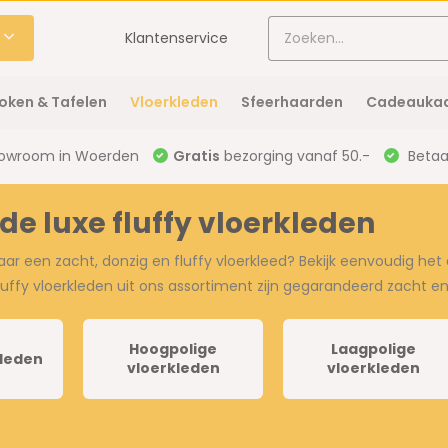
Klantenservice
oken & Tafelen
Vloerkleden
Sfeerhaarden
Cadeaukaa
owroom in Woerden
Gratis
bezorging vanaf 50.-
Betaal
de luxe fluffy vloerkleden
aar een zacht, donzig en fluffy vloerkleed? Bekijk eenvoudig he
fluffy vloerkleden uit ons assortiment zijn gegarandeerd zacht e
Hoogpolige
Laagpolige
kleden
vloerkleden
vloerkleden