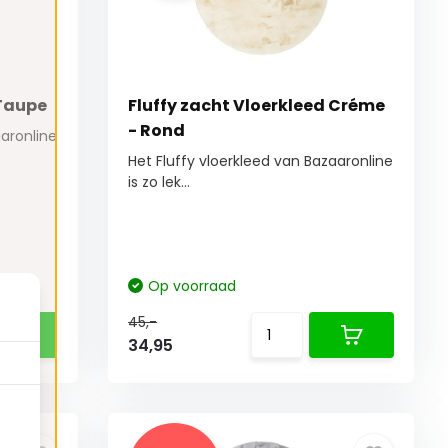
 Taupe
Fluffy zacht Vloerkleed Créme
- Rond
aaronline
Het Fluffy vloerkleed van Bazaaronline
is zo lek...
Op voorraad
45,-
34,95