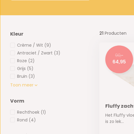
21
Producten
Kleur
Crème / Wit
(9)
Antraciet / Zwart
(3)
90,-
Roze
(2)
64,95
Grijs
(5)
Bruin
(3)
Toon meer
Vorm
Fluffy zac
Rechthoek
(1)
Het Fluffy vl
Rond
(4)
is zo lek...