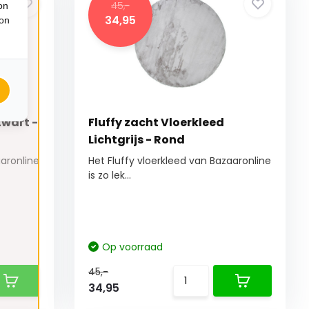
45,-
on
34,95
ion
Zwart -
Fluffy zacht Vloerkleed
Lichtgrijs - Rond
aaronline
Het Fluffy vloerkleed van Bazaaronline
is zo lek...
Op voorraad
45,-
34,95