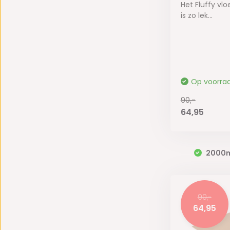
Het Fluffy vl
is zo lek...
Op voorra
90,-
64,95
2000
90,-
64,95