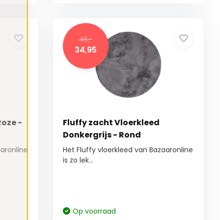
45,-
34,95
Roze -
Fluffy zacht Vloerkleed
Donkergrijs - Rond
aaronline
Het Fluffy vloerkleed van Bazaaronline
is zo lek...
Op voorraad