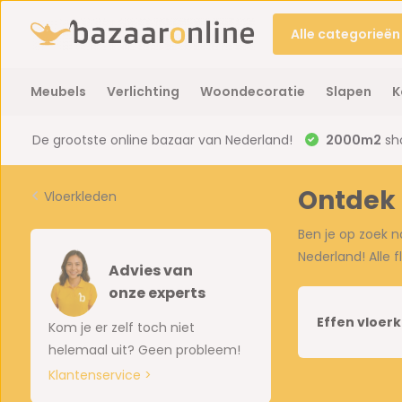
Alle categorieën
Meubels
Verlichting
Woondecoratie
Slapen
K
De grootste online bazaar van Nederland!
2000m2
sh
Ontdek 
Vloerkleden
Ben je op zoek n
Nederland! Alle 
Advies van
onze experts
Effen vloer
Kom je er zelf toch niet
helemaal uit? Geen probleem!
Klantenservice >