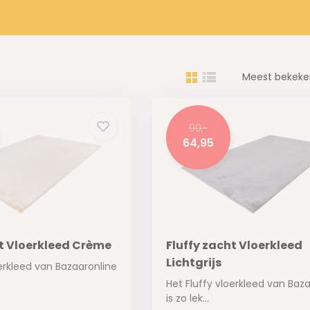
Meest bekek
90,-
64,95
ht Vloerkleed Crème
Fluffy zacht Vloerkleed
Lichtgrijs
oerkleed van Bazaaronline
Het Fluffy vloerkleed van Baz
is zo lek...