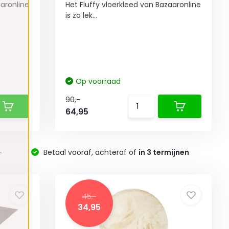
aaronline
Het Fluffy vloerkleed van Bazaaronline
is zo lek...
Op voorraad
90,-
64,95
-
Betaal vooraf, achteraf of
in 3 termijnen
45,-
34,95