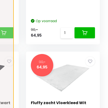
Op voorraad
90,-
64,95
90,-
64,95
Zwart
Fluffy zacht Vloerkleed Wit