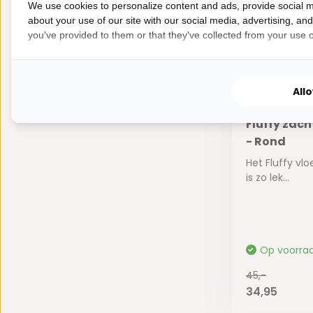
45,-
We use cookies to personalize content and ads, provide social m
34,95
about your use of our site with our social media, advertising, an
you've provided to them or that they've collected from your use of
All
Fluffy zac
- Rond
Het Fluffy vl
is zo lek...
Op voorra
45,-
34,95