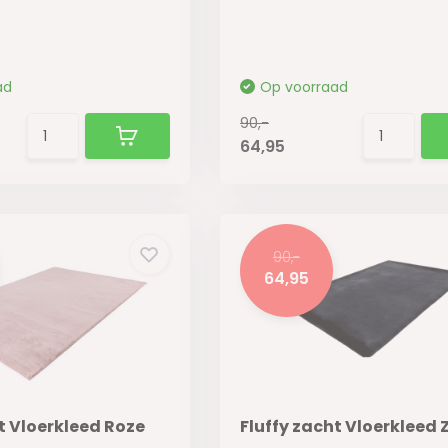
ad
Op voorraad
90,-
64,95
90,-
64,95
t Vloerkleed Roze
Fluffy zacht Vloerkleed 