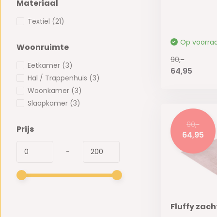
Materiaal
Textiel
(21)
Op voorra
Woonruimte
90,-
Eetkamer
(3)
64,95
Hal / Trappenhuis
(3)
Woonkamer
(3)
Slaapkamer
(3)
90,-
Prijs
64,95
-
Fluffy zach