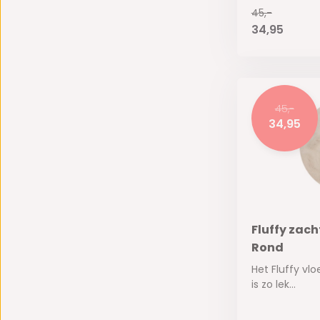
45,-
34,95
45,-
34,95
Fluffy zach
Rond
Het Fluffy vl
is zo lek...