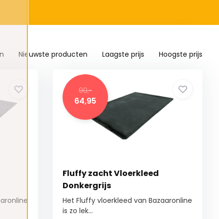
en
Nieuwste producten
Laagste prijs
Hoogste prijs
90,-
64,95
Fluffy zacht Vloerkleed
Donkergrijs
aaronline
Het Fluffy vloerkleed van Bazaaronline
is zo lek...