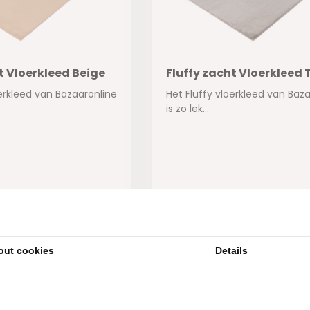
t Vloerkleed Beige
Fluffy zacht Vloerkleed
oerkleed van Bazaaronline
Het Fluffy vloerkleed van Baz
is zo lek...
ad
Op voorraad
90,-
64,95
out cookies
Details