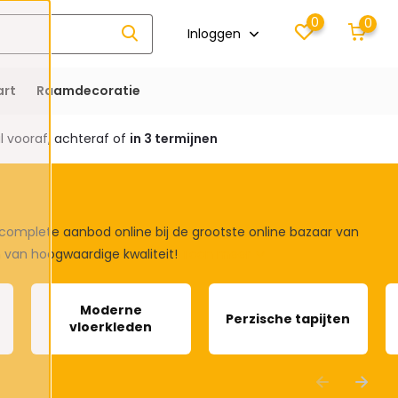
0
0
Inloggen
rt
Raamdecoratie
 vooraf, achteraf of
in 3 termijnen
t complete aanbod online bij de grootste online bazaar van
n van hoogwaardige kwaliteit!
Toon meer
Moderne
Perzische tapijten
vloerkleden