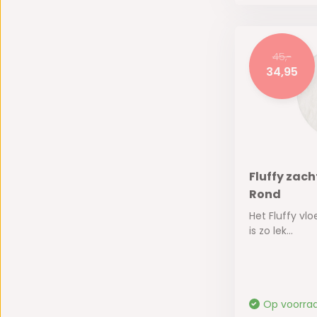
45,-
34,95
Fluffy zach
Rond
Het Fluffy vl
is zo lek...
Op voorra