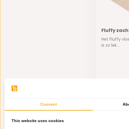
Fluffy zach
Het Fluffy vl
is zo lek...
Op voorra
90,-
64,95
Consent
Ab
This website uses cookies