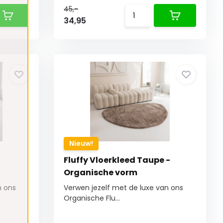
45,-
34,95
Nieuw!
Fluffy Vloerkleed Taupe -
Organische vorm
n ons
Verwen jezelf met de luxe van ons
Organische Flu...