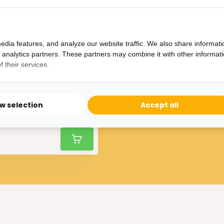
edia features, and analyze our website traffic. We also share informati
d analytics partners. These partners may combine it with other informat
 their services.
Fluffy zacht Vloerkleed
Donkergrijs - Rond
ow selection
Accept all
34,95
45,-