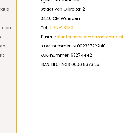
(geen retouradres)
atie
Straat van Gibraltar 2
3446 CM Woerden
felen
Tel:
0162-231130
n
E-mail:
klantenservice@bazaaronline.nl
den
BTW-nummer: NL002337222B10
rt
KvK-nummer: 63274442
IBAN: NL61 INGB 0006 8373 25