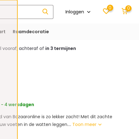
0
0
Inloggen
rt
Raamdecoratie
 vooraf, achteraf of
in 3 termijnen
1 - 4 werkdagen
ed van Bazaaronline is zo lekker zacht! Met dit zachte
jouw voeten in de watten leggen....
Toon meer