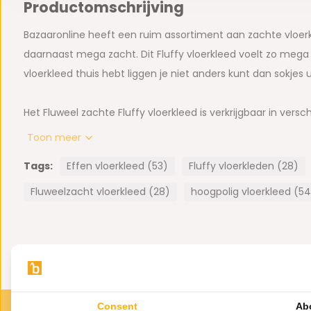
Productomschrijving
Bazaaronline heeft een ruim assortiment aan zachte vloer
daarnaast mega zacht. Dit Fluffy vloerkleed voelt zo mega 
vloerkleed thuis hebt liggen je niet anders kunt dan sokjes u
Het Fluweel zachte Fluffy vloerkleed is verkrijgbaar in vers
-
Beige
fluweelzacht fluffy vloerkleed
Toon meer
-
Zwart
fluweelzacht fluffy vloerkleed
Tags:
Effen vloerkleed (53)
Fluffy vloerkleden (28)
-
Créme
fluweelzacht fluffy vloerkleed
-
Donkergrijs
fluweelzacht fluffy vloerkleed
Fluweelzacht vloerkleed (28)
hoogpolig vloerkleed (54
-
Lichtgrijs
fluweelzacht fluffy vloerkleed
-
Roze
fluweelzacht fluffy vloerkleed
-
Wit
fluweelzacht fluffy vloerkleed
Afmeting(en):
- 80 x 80 cm rond
Consent
Ab