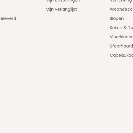
Mijn bestellingen
Verlichting
Mijn verlanglijst
Woondecor
geleverd
Slapen
Koken & Ta
Vloerklede
Sfeerhaar
Cadeaukaa