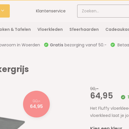
Klantenservice
oken & Tafelen
Vloerkleden
Sfeerhaarden
Cadeaukaa
owroom in Woerden
Gratis
bezorging vanaf 50.-
Betaal
ergrijs
90,-
64,95
90,-
64,95
Het Fluffy vloerkle
vloerkleed laat je 
Kies een kleur