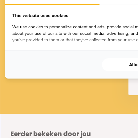
- 80 x 150 cm
- 120 x 160 cm
This website uses cookies
- 160 x 230 cm
We use cookies to personalize content and ads, provide social m
- 190 x 290 cm
about your use of our site with our social media, advertising, an
VOOR JOU GESELECTEERD
you've provided to them or that they've collected from your use of
Gerelateerde
Hoogte: 37 mm
Soort: hoogpolig vloerkleed
producten
All
Eerder bekeken door jou