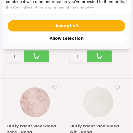
combine it with other information you've provided to them or that
Nieuw!
they've collected from your use of their services.
Fluffy Vloerkleed Crème -
Fluffy zacht Vloerkleed
Organische vo...
Donkergrijs
Verwen jezelf met de luxe
Het Fluffy vloerkleed van
Accept all
van ons Organische Flu...
Bazaaronline is zo lek...
Niet op voorraad
Op voorraad
Allow selection
159,95
90,-
64,95
Fluffy zacht Vloerkleed
Fluffy zacht Vloerkleed
Roze - Rond
Wit - Rond