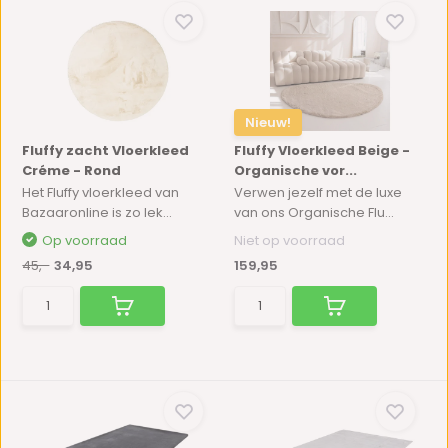
Nieuw!
Fluffy zacht Vloerkleed
Fluffy Vloerkleed Beige -
Créme - Rond
Organische vor...
Het Fluffy vloerkleed van
Verwen jezelf met de luxe
Bazaaronline is zo lek...
van ons Organische Flu...
Op voorraad
Niet op voorraad
45,-
34,95
159,95