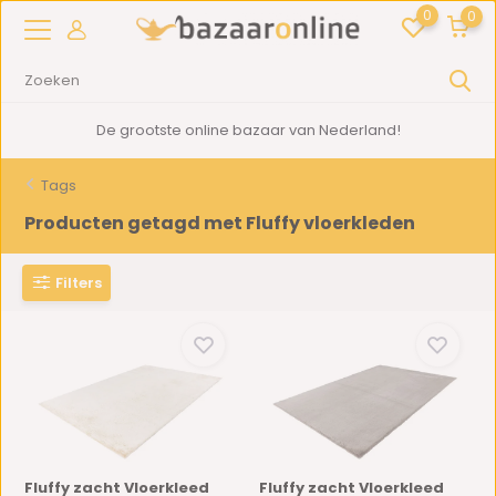
0
0
2000m2
showroom in Woerden
Tags
Producten getagd met Fluffy vloerkleden
Filters
Fluffy zacht Vloerkleed
Fluffy zacht Vloerkleed