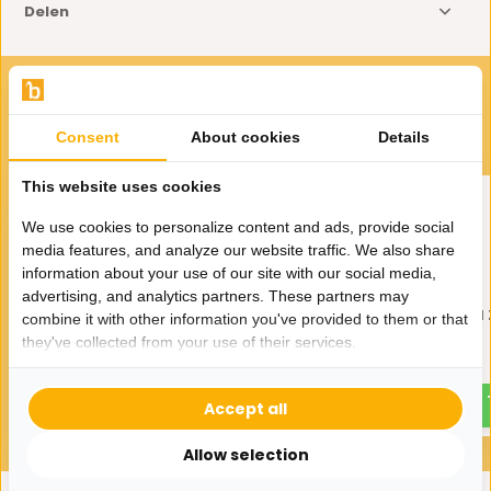
Delen
VOOR JOU GESELECTEERD
Gerelateerde producten
Consent
About cookies
Details
This website uses cookies
We use cookies to personalize content and ads, provide social
media features, and analyze our website traffic. We also share
information about your use of our site with our social media,
advertising, and analytics partners. These partners may
Fluffy zacht Vloerkleed Taupe
Fluffy zacht Vloerkleed
combine it with other information you've provided to them or that
- Rond
- Rond
they've collected from your use of their services.
34,95
34,95
45,-
45,-
Accept all
Allow selection