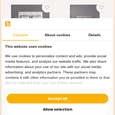
Consent
About cookies
Details
Boxspring Aura
Boxspring Babylon
De Aura inclusief matras is
De Babylon inclusief matras
This website uses cookies
een prachtig Boxspri...
is een prachtig boxs...
We use cookies to personalize content and ads, provide social
Op voorraad
Op voorraad
media features, and analyze our website traffic. We also share
1.699,-
1.499,-
information about your use of our site with our social media,
advertising, and analytics partners. These partners may
combine it with other information you've provided to them or that
they've collected from your use of their services.
Accept all
Allow selection