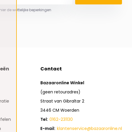
 hier de wettelijke beperkingen
ieën
Contact
Bazaaronline Winkel
(geen retouradres)
atie
Straat van Gibraltar 2
3446 CM Woerden
felen
Tel:
0162-231130
n
E-mail:
klantenservice@bazaaronline.nl