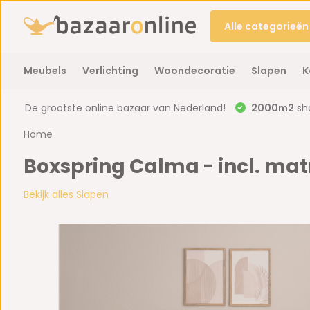
Alle categorieën
Meubels
Verlichting
Woondecoratie
Slapen
K
De grootste online bazaar van Nederland!
2000m2
sh
Home
Boxspring Calma - incl. mat
Bekijk alles Slapen