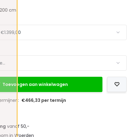
x 200 cm
Toevoegen aan winkelwagen
termijnen:
€466,33 per termijn
ing
vanaf 50,-
oom in Woerden