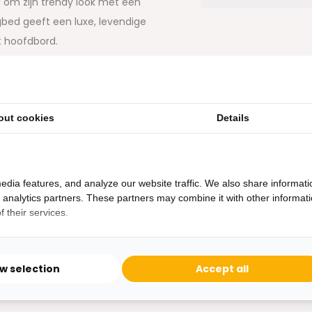
 om zijn trendy look met een
bed geeft een luxe, levendige
t hoofdbord.
77)
Scandi bedding (17)
out cookies
Details
aal staat garant voor goede
t lichaam. Dit gecombineerd
am waardoor uw wervelkolom
edia features, and analyze our website traffic. We also share informati
urloos. De matrassen gaan het
d analytics partners. These partners may combine it with other informat
 their services.
ow selection
Accept all