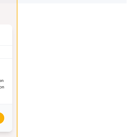
on
ion