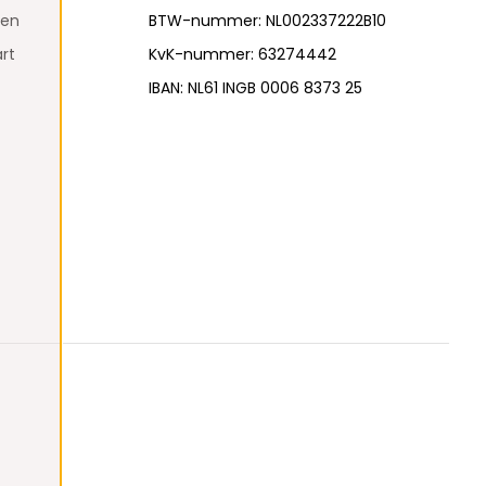
den
BTW-nummer: NL002337222B10
rt
KvK-nummer: 63274442
IBAN: NL61 INGB 0006 8373 25