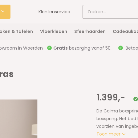
Klantenservice
oken & Tafelen
Vloerkleden
Sfeerhaarden
Cadeaukaa
owroom in Woerden
Gratis
bezorging vanaf 50.-
Betaal
ras
1.399,-
De Calma boxspring,
boxspring. Het bed 
voorzien van ingeb
Toon meer