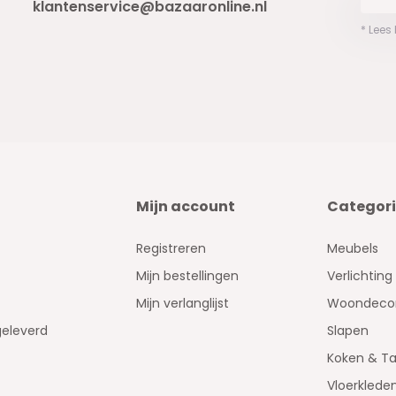
klantenservice@bazaaronline.nl
* Lees
e 2000m² showroom in Woerden!
e assortiment.
Mijn account
Categor
lecteert dan wordt u volledig
Registreren
Meubels
Mijn bestellingen
Verlichting
Mijn verlanglijst
Woondecor
gsmateriaal.
geleverd
Slapen
Koken & Ta
Vloerklede