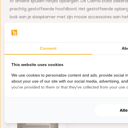
of andere spullen netjes opbergen. De Calma staat bekend
prachtig gestoffeerde hoofdbord. Het gestoffeerde opberg
look aan je slaapkamer met zijn mooie accessoires aan he
Toon meer
Materiaal-eigenschappen:
Tags:
boxspring (76)
Boxspring met opbergruimte (
HR schuim - 7 slags binnenvering
Consent
Ab
HR staat voor High Resilience ofwel koudschuim. Dit materi
ventilatie en zal zich in vormen naar de contouren van he
This website uses cookies
met het bedbodem zorgt voor goede steun voor uw licha
We use cookies to personalize content and ads, provide social m
een gezonde curve heeft. Koudschuim is allergievrij en ge
about your use of our site with our social media, advertising, an
Eerder bekeken door jou
you've provided to them or that they've collected from your use of
langste mee van alle soorten matrassen.
Garantie:
1 jaar op bed / 2 jaar op matras
All
Specificaties: