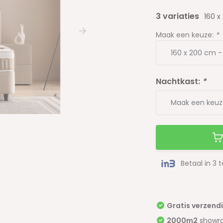
3 variaties
160 
Maak een keuze:
*
Nachtkast:
*
Betaal in 3 
Gratis verzend
2000m2
showr