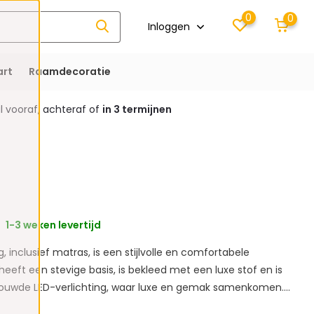
0
0
Inloggen
rt
Raamdecoratie
 vooraf, achteraf of
in 3 termijnen
1-3 weken levertijd
 inclusief matras, is een stijlvolle en comfortabele
heeft een stevige basis, is bekleed met een luxe stof en is
ouwde LED-verlichting, waar luxe en gemak samenkomen....