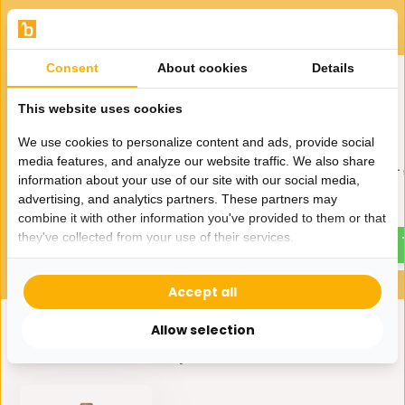
Gerelateerde producten
Consent
About cookies
Details
This website uses cookies
We use cookies to personalize content and ads, provide social
media features, and analyze our website traffic. We also share
Glazen schaal met
Taartplateau Woody – ⌀
information about your use of our site with our social media,
standaard Woody | ⌀ 24,5 cm
cm
advertising, and analytics partners. These partners may
29,99
44,99
combine it with other information you've provided to them or that
they've collected from your use of their services.
Accept all
Allow selection
Eerder bekeken door jou