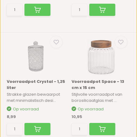
Voorraadpot Crystal - 1,25
Voorraadpot Space - 13
liter
cm x 15 cm
Strakke glazen bewaarpot
Stijlvolle voorraadpot van
met minimalistisch desi...
borosilicaatglas met ...
Op voorraad
Op voorraad
8,99
10,95