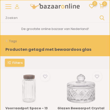
0
0
2000m2
showroom in Woerden
Tags
Producten getagd met bewaardoos glas
Filters
Voorraadpot Space - 13
Glazen Bewaarpot Crystal