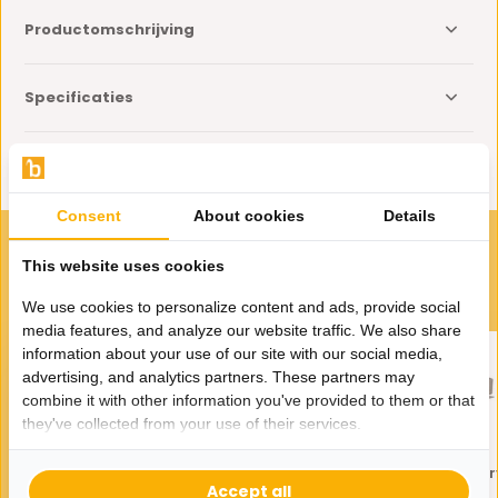
Productomschrijving
Specificaties
Delen
Consent
About cookies
Details
VOOR JOU GESELECTEERD
This website uses cookies
Gerelateerde producten
We use cookies to personalize content and ads, provide social
media features, and analyze our website traffic. We also share
information about your use of our site with our social media,
advertising, and analytics partners. These partners may
combine it with other information you've provided to them or that
they've collected from your use of their services.
Zwevende Tv Meubel - Licht
Japandi Tv Meubel Cur
Beige Eiken
Licht Beige Eiken
Accept all