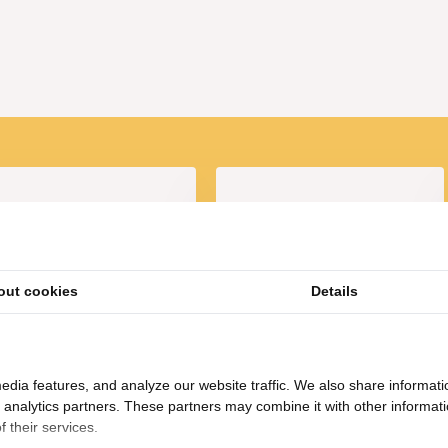
assen de prijs aan
 2, 3446 CM Woerden
nte gangkast.
out cookies
Details
evende Gangkast - Beige
Japandi Tv Meubel Curved -
Beige
195,-
499,-
edia features, and analyze our website traffic. We also share informati
d analytics partners. These partners may combine it with other informat
 their services.