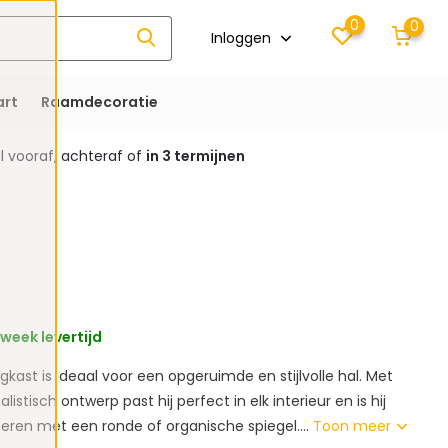
0
0
Inloggen
rt
Raamdecoratie
 vooraf, achteraf of
in 3 termijnen
 week levertijd
ast is ideaal voor een opgeruimde en stijlvolle hal. Met
istisch ontwerp past hij perfect in elk interieur en is hij
eren met een ronde of organische spiegel....
Toon meer