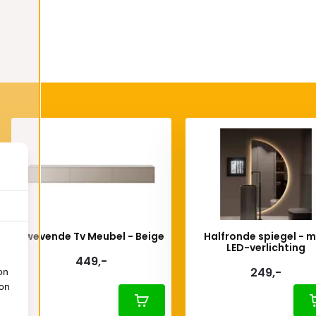
Zwevende Tv Meubel - Beige
Halfronde spiegel - 
LED-verlichting
449,-
249,-
on
ion