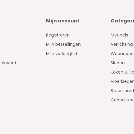
Mijn account
Categor
Registreren
Meubels
Mijn bestellingen
Verlichting
Mijn verlanglijst
Woondecor
geleverd
Slapen
Koken & Ta
Vloerklede
Sfeerhaar
Cadeaukaa