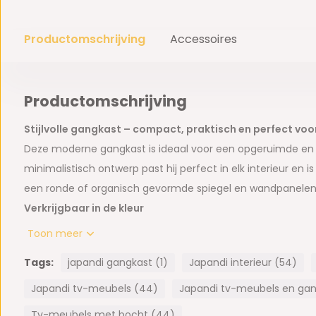
Productomschrijving
Accessoires
Productomschrijving
Stijlvolle gangkast – compact, praktisch en perfect vo
Deze moderne gangkast is ideaal voor een opgeruimde en sti
minimalistisch ontwerp past hij perfect in elk interieur en 
een ronde of organisch gevormde spiegel en wandpanelen v
Verkrijgbaar in de kleur
Beige
Toon meer
Afmeting:
L130 x B25 x H80 cm
Tags:
japandi gangkast (1)
Japandi interieur (54)
Gebruik de kast om je sleutels, post of kleine spullen netje
mooie schaal op waar je je sleutels inlegt zodra je thuisko
Japandi tv-meubels (44)
Japandi tv-meubels en ga
functionaliteit met sfeer.
Tv-meubels met bocht (44)