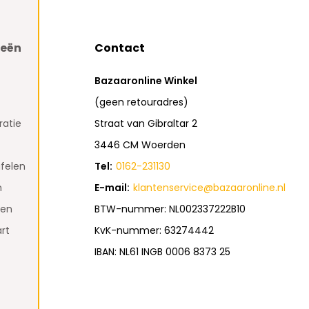
ieën
Contact
Bazaaronline Winkel
(geen retouradres)
atie
Straat van Gibraltar 2
3446 CM Woerden
felen
Tel:
0162-231130
n
E-mail:
klantenservice@bazaaronline.nl
den
BTW-nummer: NL002337222B10
rt
KvK-nummer: 63274442
IBAN: NL61 INGB 0006 8373 25