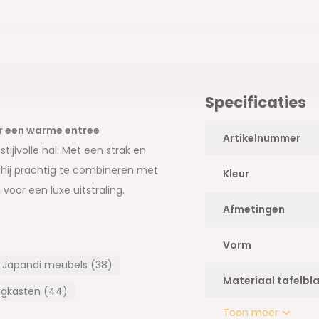
Specificaties
or een warme entree
Artikelnummer
jlvolle hal. Met een strak en
is hij prachtig te combineren met
Kleur
oor een luxe uitstraling.
Afmetingen
Vorm
Japandi meubels (38)
s op te bergen. Of plaats er een
Materiaal tafelbl
mt. Zo combineer je
ngkasten (44)
Toon meer