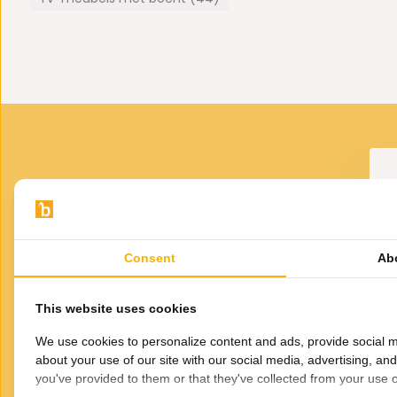
Waarom kiezen voor dit meubel?
Laagste prijsgarantie: elders goedkoper gezien? Wij p
Gratis thuisbezorgd
Geen bouwpakket, kant-en-klaar geleverd
Ook te bekijken in onze winkel: Straat van Gibraltar
Maak van je hal een stijlvolle binnenkomer met deze elega
VOOR JOU GESELECTEERD
Consent
Ab
Gerelateerde
producten
 Tv Meubel - Beige
Halfronde spiegel - met
Zw
This website uses cookies
LED-verlichting
449,-
249,-
We use cookies to personalize content and ads, provide social m
about your use of our site with our social media, advertising, an
you've provided to them or that they've collected from your use of