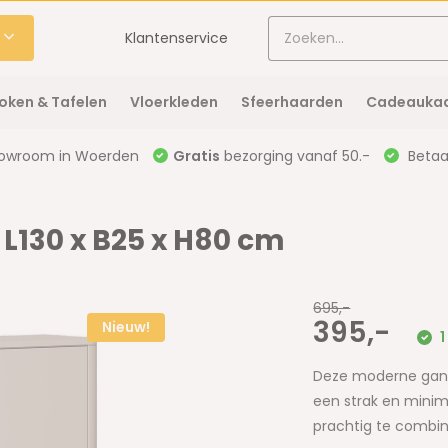
Klantenservice
oken & Tafelen
Vloerkleden
Sfeerhaarden
Cadeaukaa
owroom in Woerden
Gratis
bezorging vanaf 50.-
Betaal
 L130 x B25 x H80 cm
695,-
395,-
Nieuw!
1
Deze moderne gangk
een strak en minimal
prachtig te combin