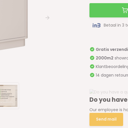
Betaal in 3 
Gratis verzend
2000m2
showr
Klantbeoordeli
14 dagen retour
Do you have
Our employee is ha
Send mail