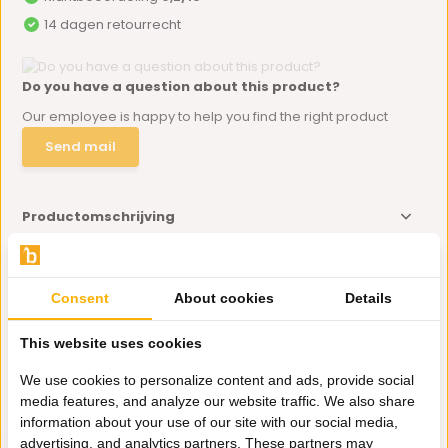
14 dagen retourrecht
Do you have a question about this product?
Our employee is happy to help you find the right product
Send mail
Productomschrijving
Specificaties
Consent
About cookies
Details
Delen
This website uses cookies
We use cookies to personalize content and ads, provide social
Eerder bekeken door jou
media features, and analyze our website traffic. We also share
information about your use of our site with our social media,
advertising, and analytics partners. These partners may