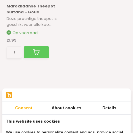
Marokkaanse Theepot
Sultana - Goud
Deze prachtige theepot is
geschikt voor alle koo...
Op voorraad
21,99
Consent
About cookies
Details
Hulp nodig?
This website uses cookies
Wij zitten voor je klaar.
We use cookies to personalize content and ads, provide social