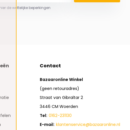
 hier de wettelijke beperkingen
ieën
Contact
Bazaaronline Winkel
(geen retouradres)
atie
Straat van Gibraltar 2
3446 CM Woerden
felen
Tel:
0162-231130
n
E-mail:
klantenservice@bazaaronline.nl