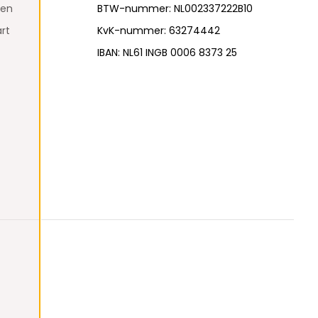
den
BTW-nummer: NL002337222B10
rt
KvK-nummer: 63274442
IBAN: NL61 INGB 0006 8373 25