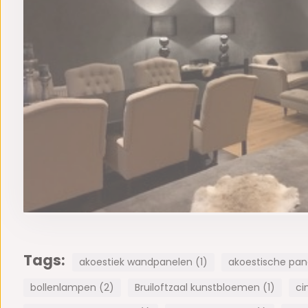
Tags:
akoestiek wandpanelen (1)
akoestische pane
bollenlampen (2)
Bruiloftzaal kunstbloemen (1)
ci