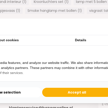
ndi interieur (1)
Kroonluchters set (1)
lamp met 5 bollen 
pjesvaas (1)
Smoke hanglamp met bollen (1)
visgraat ta
1
van
1
artikelen
out cookies
Details
edia features, and analyze our website traffic. We also share informati
Heb je een vraag?
d analytics partners. These partners may combine it with other informat
 their services.
Binnen 24 uur antwoord op je vraag!
Ontva
Bereikbaar van ma - vr 10:00 tot 17:00
niet 
ow selection
Accept all
0162-231130
klantenservice@bazaaronline.nl