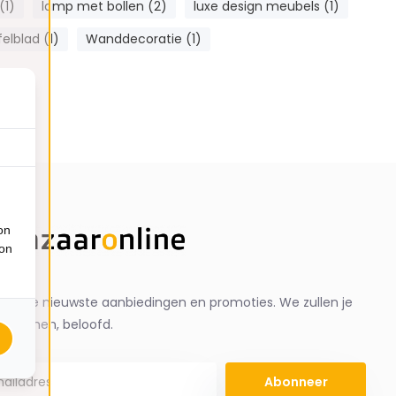
(1)
lamp met bollen (2)
luxe design meubels (1)
felblad (1)
Wanddecoratie (1)
on
ion
ng de nieuwste aanbiedingen en promoties. We zullen je
spammen, beloofd.
Abonneer