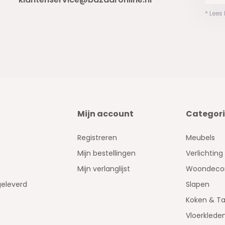
* Lees
Mijn account
Categor
Registreren
Meubels
Mijn bestellingen
Verlichting
Mijn verlanglijst
Woondecor
geleverd
Slapen
Koken & Ta
Vloerklede