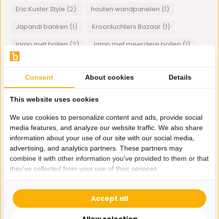
Eric Kuster Style (2)
houten wandpanelen (1)
Japandi banken (1)
Kroonluchters Bazaar (1)
lamp met bollen (2)
lamp met meerdere bollen (1)
lampencollectie (1)
Plexiglas art (1)
Consent
About cookies
Details
schelpvazen (1)
Smoke hanglamp glas (1)
Velvet Bankstellen (1)
visgraat motief eettafel (1)
This website uses cookies
Wanddecoratie (1)
We use cookies to personalize content and ads, provide social
media features, and analyze our website traffic. We also share
1
van
1
artikelen
information about your use of our site with our social media,
advertising, and analytics partners. These partners may
combine it with other information you've provided to them or that
they've collected from your use of their services.
Accept all
Hulp nodig?
Allow selection