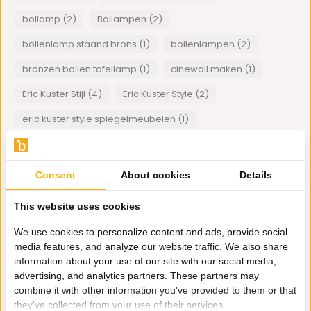
bollamp (2)
Bollampen (2)
bollenlamp staand brons (1)
bollenlampen (2)
bronzen bollen tafellamp (1)
cinewall maken (1)
Eric Kuster Stijl (4)
Eric Kuster Style (2)
eric kuster style spiegelmeubelen (1)
Hanglamp smoke glas (1)
hoogglans meubels (1)
Inspiratie Restaurants (1)
Japandi (1)
Consent
About cookies
Details
lamp met bollen (2)
lamp met bollen staand (1)
This website uses cookies
Mohammed Ali Spiegellijst (1)
We use cookies to personalize content and ads, provide social
Orchidee vazen bruiloftzalen (1)
Plexiglas art (1)
media features, and analyze our website traffic. We also share
information about your use of our site with our social media,
stoelen met gecapitoneerde rug (1)
advertising, and analytics partners. These partners may
combine it with other information you've provided to them or that
visgraat tafel zwart (1)
Wanddecoratie (1)
they've collected from your use of their services.