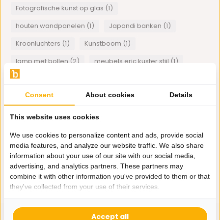
Fotografische kunst op glas (1)
houten wandpanelen (1)
Japandi banken (1)
Kroonluchters (1)
Kunstboom (1)
lamp met bollen (2)
meubels eric kuster stijl (1)
Plexiglas art (1)
schelpenvaas (1)
Consent
About cookies
Details
spiegelmeubelen (1)
Tajine (1)
Verlichting in Restaurants (1)
This website uses cookies
visgraat meubels black bonito (1)
Wanddecoratie (1)
We use cookies to personalize content and ads, provide social
media features, and analyze our website traffic. We also share
Woontips (1)
information about your use of our site with our social media,
advertising, and analytics partners. These partners may
1
van
1
artikelen
combine it with other information you've provided to them or that
they've collected from your use of their services.
Accept all